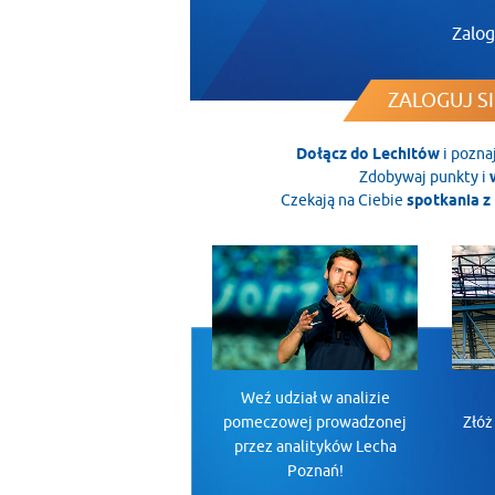
Zalog
ZALOGUJ SI
Dołącz do Lechitów
i pozna
Zdobywaj punkty i
Czekają na Ciebie
spotkania z 
Weź udział w analizie
pomeczowej prowadzonej
Złóż
przez analityków Lecha
Poznań!