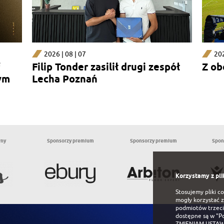
2026 | 08 | 07
202
Filip Tonder zasilił drugi zespół
Z ob
ym
Lecha Poznań
wny
Sponsorzy premium
Sponsorzy premium
Spon
Korzystamy z pli
Stosujemy pliki c
mogły korzystać z
podmiotów trzeci
dostępne są w
"P