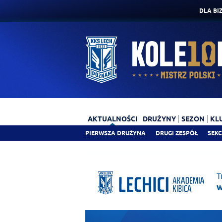
DLA BI
AKTUALNOŚCI
DRUŻYNY
SEZON
KL
PIERWSZA DRUŻYNA
DRUGI ZESPÓŁ
SEKC
T
w