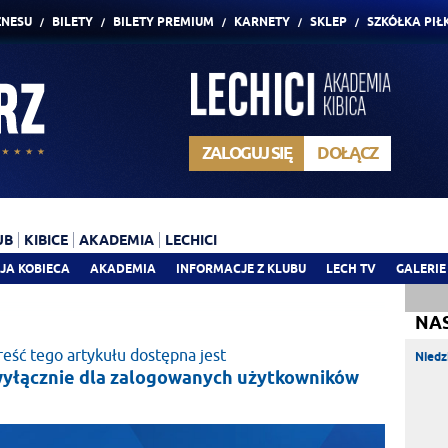
ZNESU
BILETY
BILETY PREMIUM
KARNETY
SKLEP
SZKÓŁKA PIŁ
ZALOGUJ SIĘ
DOŁĄCZ
UB
KIBICE
AKADEMIA
LECHICI
JA KOBIECA
AKADEMIA
INFORMACJE Z KLUBU
LECH TV
GALERIE
NA
reść tego artykułu dostępna jest
Niedz
yłącznie dla zalogowanych użytkowników