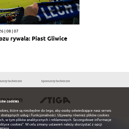
6 | 08 | 07
ozu rywala: Piast Gliwice
sorzy techniczni
Sponsorzy techniczni
Partnerzy
ków cookies
ookies, które są niezbędne do tego, aby osoby odwiedzające nasz serwis
 dostępnych usług i funkcjonalności. Używamy również plików cookies
ch, w tym plików analitycznych i reklamowych. Szczegołowe informacje
olityce cookies"
. W celu zmiany ustawień należy skorzystać z opcji