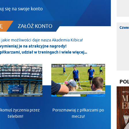
uj się na swoje konto
Ę
ZAŁÓŻ KONTO
Czwar
j jakie możliwości daje nasza Akademia Kibica!
wymieniaj je na atrakcyjne nagrody!
piłkarzami, udział w treningach i wiele więcej...
PO
 komuś życzenia przez
Porozmawiaj z piłkarzami po
telebim!
meczu!