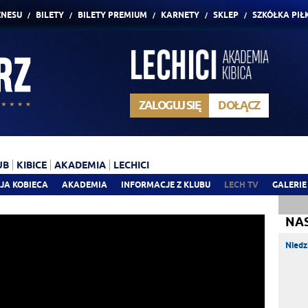
ZNESU
BILETY
BILETY PREMIUM
KARNETY
SKLEP
SZKÓŁKA PIŁ
ZALOGUJ SIĘ
DOŁĄCZ
UB
KIBICE
AKADEMIA
LECHICI
JA KOBIECA
AKADEMIA
INFORMACJE Z KLUBU
LECH TV
GALERIE
NA
Niedz