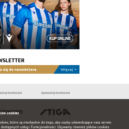
WSLETTER
z się do newslettera
Więcej
sorzy techniczni
Sponsorzy techniczni
Partnerzy
ków cookies
ookies, które są niezbędne do tego, aby osoby odwiedzające nasz serwis
 dostępnych usług i funkcjonalności. Używamy również plików cookies