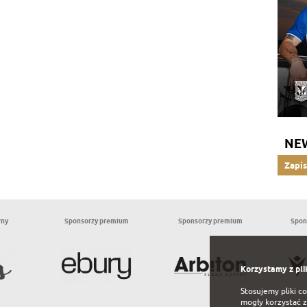
NE
Zapis
wny
Sponsorzy premium
Sponsorzy premium
Spon
Korzystamy z pli
Stosujemy pliki c
mogły korzystać z