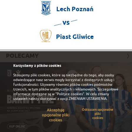
Lech
Poznań
vs
Piast
Gliwice
POLECAMY
Korzystamy z plików cookies
Stosujemy pliki cookies, które są niezbędne do tego, aby osoby
odwiedzające nasz serwis mogły korzystać z dostępnych usług i
funkcjonalności. Używamy również plików cookies podmiotów
trzecich, w tym plików analitycznych i reklamowych. Szczegołowe
informacje dostępne są w
"Polityce cookies"
. W celu zmiany
ustawień należy skorzystać z opcji
ZMIENIAM USTAWIENIA
.
Akceptuję
Odrzucam opcjonalne
pliki
opcjonalne pliki
cookies
cookies