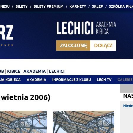
ZNESU
BILETY
BILETY PREMIUM
KARNETY
SKLEP
SZKÓŁKA PIŁ
ZALOGUJ SIĘ
DOŁĄCZ
UB
KIBICE
AKADEMIA
LECHICI
JA KOBIECA
AKADEMIA
INFORMACJE Z KLUBU
LECH TV
GALERIE
wietnia 2006)
NA
Niedz