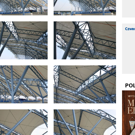
Czwar
PO