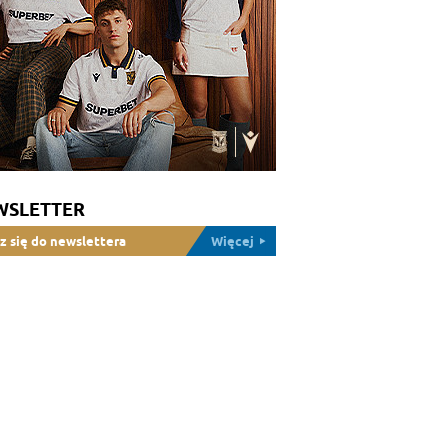
WSLETTER
z się do newslettera
Więcej