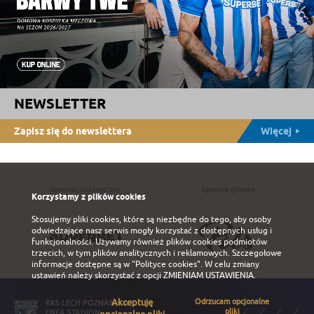
NEWSLETTER
Zapisz się do newslettera
Więcej
Sponsor strategiczny
Sponsor główny
Korzystamy z plików cookies
Stosujemy pliki cookies, które są niezbędne do tego, aby osoby
odwiedzające nasz serwis mogły korzystać z dostępnych usług i
funkcjonalności. Używamy również plików cookies podmiotów
trzecich, w tym plików analitycznych i reklamowych. Szczegołowe
informacje dostępne są w
"Polityce cookies"
. W celu zmiany
ustawień należy skorzystać z opcji
ZMIENIAM USTAWIENIA
.
Akceptuję
Odrzucam opcjonalne
KKS LECH POZNAŃ S.A.
pliki
ENEA STADION