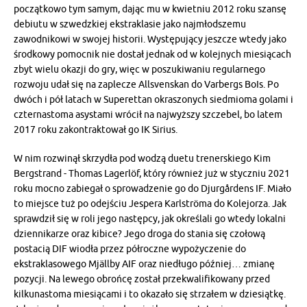
początkowo tym samym, dając mu w kwietniu 2012 roku szansę
debiutu w szwedzkiej ekstraklasie jako najmłodszemu
zawodnikowi w swojej historii. Występujący jeszcze wtedy jako
środkowy pomocnik nie dostał jednak od w kolejnych miesiącach
zbyt wielu okazji do gry, więc w poszukiwaniu regularnego
rozwoju udał się na zaplecze Allsvenskan do Varbergs BoIs. Po
dwóch i pół latach w Superettan okraszonych siedmioma golami i
czternastoma asystami wrócił na najwyższy szczebel, bo latem
2017 roku zakontraktował go IK Sirius.
W nim rozwinął skrzydła pod wodzą duetu trenerskiego Kim
Bergstrand - Thomas Lagerlöf, który również już w styczniu 2021
roku mocno zabiegał o sprowadzenie go do Djurgårdens IF. Miało
to miejsce tuż po odejściu Jespera Karlströma do Kolejorza. Jak
sprawdził się w roli jego następcy, jak określali go wtedy lokalni
dziennikarze oraz kibice? Jego droga do stania się czołową
postacią DIF wiodła przez półroczne wypożyczenie do
ekstraklasowego Mjällby AIF oraz niedługo później… zmianę
pozycji. Na lewego obrońcę został przekwalifikowany przed
kilkunastoma miesiącami i to okazało się strzałem w dziesiątkę.