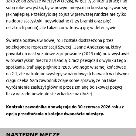
Jako że od zawsze wierzył w ciężką, wręcz tytaniczną pracę nad
sobą robił wszystko, by w nowym miejscu na boisku spisywać się
jak najlepiej. Przełożyło się to już w pierwszej rundzie nie tylko
na dobre statystyki indywidualne (trzy bramki oraz pięć
ostatnich podań), ale także coraz lepszą grę w defensywie.
Świetna postawa w nowej roli została dostrzeżona przez
selekcjonera reprezentacji Szwecji, Janne Anderssona, który
powołał go na styczniowe zgrupowanie (2023 rok) oraz wystawił
w towarzyskim meczu z Islandią. Gracz pzesądził o wyniku tego
spotkania, trafiając pięknie z rzutu wolnego w samej końcówce
na 2:1, ale na kolejne występy w narodowych barwach w dalszym
ciągu czeka. Sam zawodnik zdaje sobie sprawę, że na takie
wyróżnienie zasłużył głównie przez zmianę boiskowej pozycji i
liczy na zadomowienie się w kadrze na dłużej.
Kontrakt zawodnika obowiązuje do 30 czerwca 2026 roku z
opcją przedłużenia o kolejne dwanaście miesięcy.
NASTĘPNE MECZE