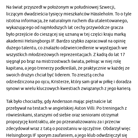
Na świat przyszedł w położonym w południowej Szwecji,
liczącym dwadzieścia tysięcy mieszkańców Hässleholm. To o tyle
istotna informacja, że naturalnym ruchem dla utalentowanego,
wykazującego od najmłodszych lat cechy przywódcze gracza
było przejście do cieszącej się uznaną w tej części kraju marką
akademii Helsingborgs IF. Bardzo szybko zapracował na opinię
dużego talentu, co znalazło odzwierciedlenie w występach we
wszystkich młodzieżowych reprezentacjach. Z kadrą do lat 17
sięgnął po brąz na mistrzostwach świata, pełniąc w niej rolę
kapitana, a jego trenerzy podkreślali, że praktycznie w każdej ze
swoich drużyn chciał być liderem. To zresztą cecha
odziedziczona po ojcu, Kristerze, który sam grał w piłkę i doradza
synowi w wielu kluczowych kwestiach związanych z jego karierą.
Tak było chociażby, gdy Andersson mając piętnaście lat
przebywał na testach w angielskiej Aston Villi. Po treningach z
rówieśnikami, starszymi od siebie oraz seniorami otrzymał
propozycję kontraktu, ale po przeanalizowaniu za i przeciw
zdecydował wraz z tatą o pozostaniu w ojczyźnie. Obdarzył więc
Helsingborgs IF sporym zaufaniem, a jego klub odwdzięczył się