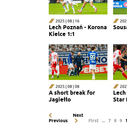
2025 | 08 | 16
2025
Lech Poznań - Korona
Sous
Kielce 1:1
2025 | 08 | 08
2025
A short break for
Lech
Jagiełło
Star 
Next
Previous
First
...
7
8
9