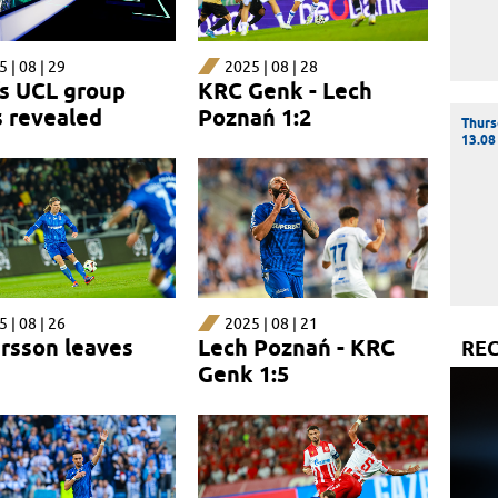
 | 08 | 29
2025 | 08 | 28
’s UCL group
KRC Genk - Lech
s revealed
Poznań 1:2
Thurs
13.08
 | 08 | 26
2025 | 08 | 21
rsson leaves
Lech Poznań - KRC
RE
Genk 1:5