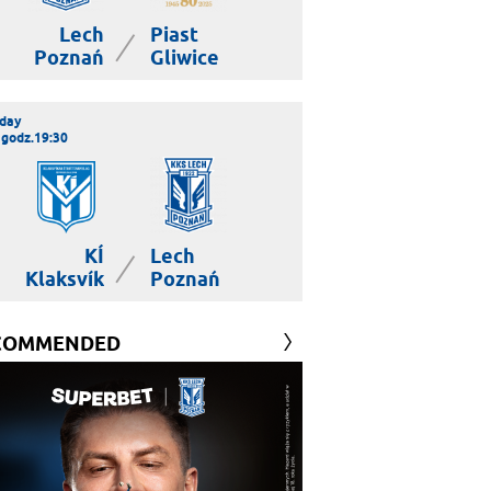
Lech
Piast
|
Poznań
Gliwice
day
 godz.19:30
KÍ
Lech
|
Klaksvík
Poznań
COMMENDED