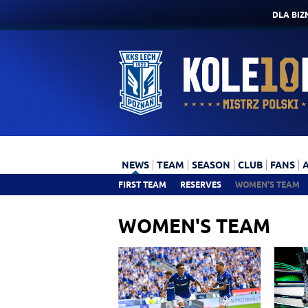
DLA BIZ
NEWS
TEAM
SEASON
CLUB
FANS
FIRST TEAM
RESERVES
WOMEN'S TEAM
WOMEN'S TEAM