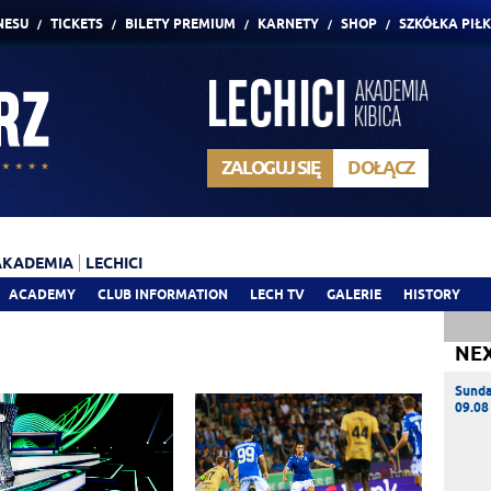
NESU
TICKETS
BILETY PREMIUM
KARNETY
SHOP
SZKÓŁKA PIŁ
ZALOGUJ SIĘ
DOŁĄCZ
AKADEMIA
LECHICI
ACADEMY
CLUB INFORMATION
LECH TV
GALERIE
HISTORY
NE
Sund
09.08