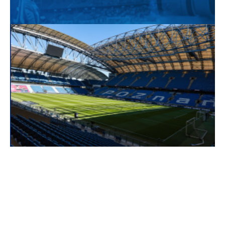
20:18
MAREK PAPSZUN (TRENER LEGII WARSZAWA):
- Specyficzny mecz, bo dużo się działo, ale nic prawie dobrego
dla nas. Słabo weszliśmy w to spotkanie, szybko straciliśmy gola.
To nie było dla nas zaskoczenie, bo potrafimy wyjść z takich
sytuacji. Kluczowa była 20. minuta, czerwona kartka z VAR, w
mojej opinii zupełnie niezasłużona i będziemy walczyć o to, by
była anulowana, a Rafał Augustyniak mógł zagrać w kolejnym
meczu. Głaz do naszego ogródka to to, że zachowaliśmy się w
obronie, jak nie my, nie powinniśmy tak łatwo dać strzelić sobie
goli. Pochwała dla drużyny, że nie w drugiej połowie nie
straciliśmy kolejnych bramek, a zaczęliśmy całkiem nieźle grać.
Teraz myślimy o kolejnych spotkaniu, ultraważnym meczu z
Widzewem Łódź.