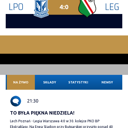
LPO
LEG
4:0
NA ŻYWO
SKŁADY
STATYSTYKI
NEWSY
21:30
TO BYŁA PIĘKNA NIEDZIELA!
Lech Poznań - Legia Warszawa 4:0 w 30. kolejce PKO BP
Ekstraklasy. Na Enea Stadion przy Bułgarskiej przyszło ponad 40