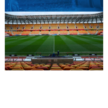
23:05
ANTONI KOZUBAL (POMOCNIK LECHA
POZNAŃ):
- Czuliśmy kontrolę na początku meczu, potem też stworzyliśmy
sobie sytuacje. Niestety nadzialiśmy się na kontrę w późniejszej
fazie spotkania i straciliśmy bramkę. Widzieliśmy, że Jagiellonia
była trochę podmęczona i nie jest to fajne uczucie, kiedy
przegrywasz takie spotkanie, bo w mojej opinii dominowaliśmy i
czuliśmy się lepsi.