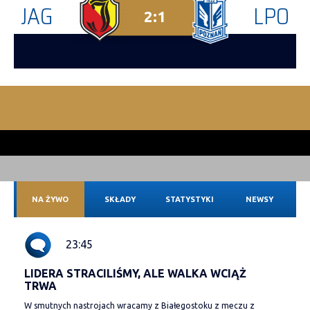
JAG
LPO
2:1
NA ŻYWO
SKŁADY
STATYSTYKI
NEWSY
23:45
LIDERA STRACILIŚMY, ALE WALKA WCIĄŻ
TRWA
W smutnych nastrojach wracamy z Białegostoku z meczu z