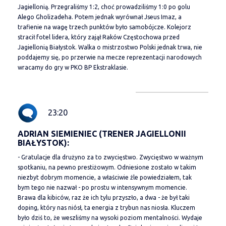
Jagiellonią. Przegraliśmy 1:2, choć prowadziliśmy 1:0 po golu
Alego Gholizadeha. Potem jednak wyrównał Jseus Imaz, a
trafienie na wagę trzech punktów było samobójcze. Kolejorz
stracił fotel lidera, który zajął Raków Częstochowa przed
Jagiellonią Białystok. Walka o mistrzostwo Polski jednak trwa, nie
poddajemy się, po przerwie na mecze reprezentacji narodowych
wracamy do gry w PKO BP Ekstraklasie.
23:20
ADRIAN SIEMIENIEC (TRENER JAGIELLONII
BIAŁYSTOK):
- Gratulacje dla drużyno za to zwycięstwo. Zwycięstwo w ważnym
spotkaniu, na pewno prestiżowym. Odniesione zostało w takim
niezbyt dobrym momencie, a właściwie źle powiedziałem, tak
bym tego nie nazwał - po prostu w intensywnym momencie.
Brawa dla kibiców, raz że ich tylu przyszło, a dwa - że był taki
doping, który nas niósł, ta energia z trybun nas niosła. Kluczem
było dziś to, że weszliśmy na wysoki poziom mentalności. Wydaje