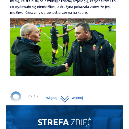
mi się, że stało się to oszukując trochę fizjologię, racjonalizm i to
co wydawało się niemożliwe, a drużyna pokazała znów, że jest
możliwe. Cieszymy się, że jest przerwa na kadrę.
23:13
SKRÓT MECZU #JAGLPO
ZDJĘĆ
STREFA