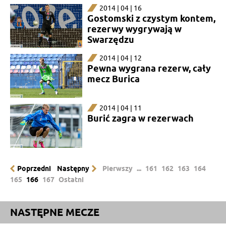
2014 | 04 | 16
Gostomski z czystym kontem,
rezerwy wygrywają w
Swarzędzu
2014 | 04 | 12
Pewna wygrana rezerw, cały
mecz Burica
2014 | 04 | 11
Burić zagra w rezerwach
Poprzedni
Następny
Pierwszy
...
161
162
163
164
165
166
167
Ostatni
NASTĘPNE MECZE