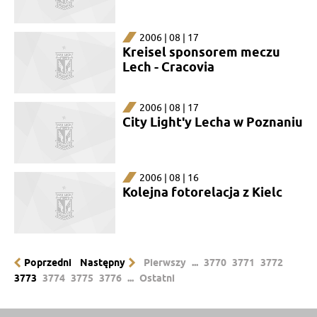
2006 | 08 | 17
Kreisel sponsorem meczu
Lech - Cracovia
2006 | 08 | 17
City Light'y Lecha w Poznaniu
2006 | 08 | 16
Kolejna fotorelacja z Kielc
Poprzedni
Następny
Pierwszy
...
3770
3771
3772
3773
3774
3775
3776
...
Ostatni