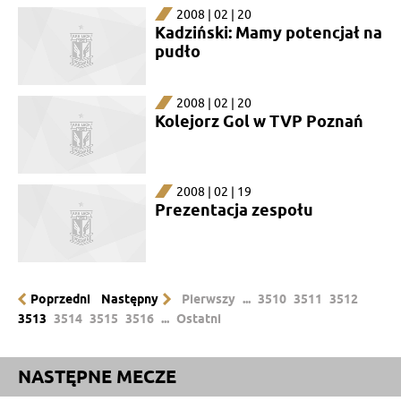
2008 | 02 | 20
Kadziński: Mamy potencjał na
pudło
2008 | 02 | 20
Kolejorz Gol w TVP Poznań
2008 | 02 | 19
Prezentacja zespołu
Poprzedni
Następny
Pierwszy
...
3510
3511
3512
3513
3514
3515
3516
...
Ostatni
NASTĘPNE MECZE