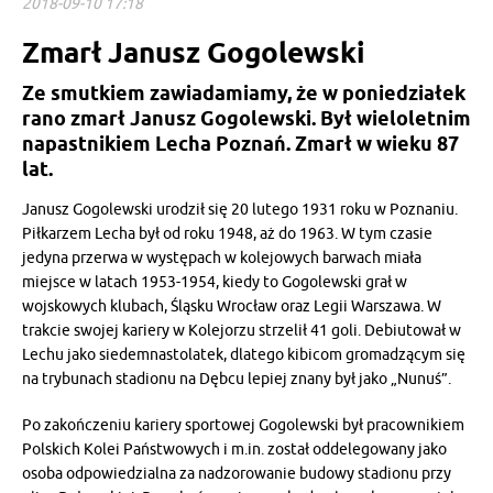
2018-09-10 17:18
Zmarł Janusz Gogolewski
Ze smutkiem zawiadamiamy, że w poniedziałek
rano zmarł Janusz Gogolewski. Był wieloletnim
napastnikiem Lecha Poznań. Zmarł w wieku 87
lat.
Janusz Gogolewski urodził się 20 lutego 1931 roku w Poznaniu.
Piłkarzem Lecha był od roku 1948, aż do 1963. W tym czasie
jedyna przerwa w występach w kolejowych barwach miała
miejsce w latach 1953-1954, kiedy to Gogolewski grał w
wojskowych klubach, Śląsku Wrocław oraz Legii Warszawa. W
trakcie swojej kariery w Kolejorzu strzelił 41 goli. Debiutował w
Lechu jako siedemnastolatek, dlatego kibicom gromadzącym się
na trybunach stadionu na Dębcu lepiej znany był jako „Nunuś”.
Po zakończeniu kariery sportowej Gogolewski był pracownikiem
Polskich Kolei Państwowych i m.in. został oddelegowany jako
osoba odpowiedzialna za nadzorowanie budowy stadionu przy