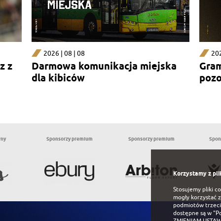
2026 | 08 | 08
202
z z
Darmowa komunikacja miejska
Gram
dla kibiców
pozo
sekc
wny
Sponsorzy premium
Sponsorzy premium
Spon
Korzystamy z pli
Stosujemy pliki c
mogły korzystać z
podmiotów trzeci
dostępne są w
"P