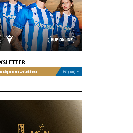
WSLETTER
z się do newslettera
Więcej