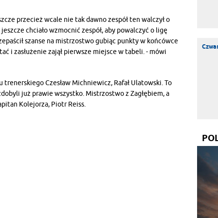
eszcze przecież wcale nie tak dawno zespół ten walczył o
jeszcze chciało wzmocnić zespół, aby powalczyć o ligę
zepaścił szanse na mistrzostwo gubiąc punkty w końcówce
Czwar
tać i zasłużenie zajął pierwsze miejsce w tabeli. - mówi
u trenerskiego Czesław Michniewicz, Rafał Ulatowski. To
zdobyli już prawie wszystko. Mistrzostwo z Zagłębiem, a
pitan Kolejorza, Piotr Reiss.
PO