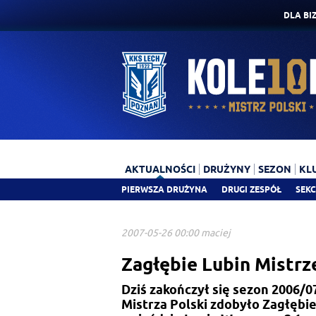
DLA BI
AKTUALNOŚCI
DRUŻYNY
SEZON
KL
PIERWSZA DRUŻYNA
DRUGI ZESPÓŁ
SEKC
2007-05-26 00:00 maciej
Zagłębie Lubin Mistrz
Dziś zakończył się sezon 2006/0
Mistrza Polski zdobyło Zagłębi