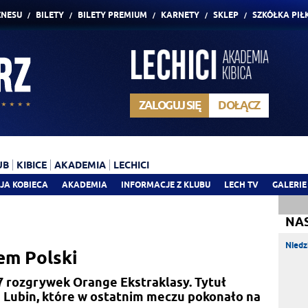
ZNESU
BILETY
BILETY PREMIUM
KARNETY
SKLEP
SZKÓŁKA PIŁ
ZALOGUJ SIĘ
DOŁĄCZ
UB
KIBICE
AKADEMIA
LECHICI
JA KOBIECA
AKADEMIA
INFORMACJE Z KLUBU
LECH TV
GALERIE
NA
Niedz
em Polski
7 rozgrywek Orange Ekstraklasy. Tytuł
e Lubin, które w ostatnim meczu pokonało na