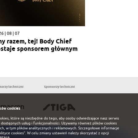
6 | 08 | 07
y razem, tej! Body Chief
staje sponsorem głównym
ji kobiecej
sorzy techniczni
Sponsorzy techniczni
Partnerzy
ków cookies
ookies, które są niezbędne do tego, aby osoby odwiedzające nasz serwis
 dostępnych usług i funkcjonalności. Używamy również plików cookies
ch, w tym plików analitycznych i reklamowych. Szczegołowe informacje
olityce cookies"
. W celu zmiany ustawień należy skorzystać z opcji