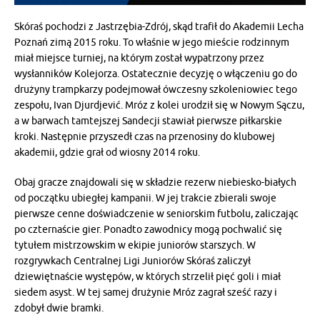
Skóraś pochodzi z Jastrzębia-Zdrój, skąd trafił do Akademii Lecha
Poznań zimą 2015 roku. To właśnie w jego mieście rodzinnym
miał miejsce turniej, na którym został wypatrzony przez
wysłanników Kolejorza. Ostatecznie decyzję o włączeniu go do
drużyny trampkarzy podejmował ówczesny szkoleniowiec tego
zespołu, Ivan Djurdjević. Mróz z kolei urodził się w Nowym Sączu,
a w barwach tamtejszej Sandecji stawiał pierwsze piłkarskie
kroki. Następnie przyszedł czas na przenosiny do klubowej
akademii, gdzie grał od wiosny 2014 roku.
Obaj gracze znajdowali się w składzie rezerw niebiesko-białych
od początku ubiegłej kampanii. W jej trakcie zbierali swoje
pierwsze cenne doświadczenie w seniorskim futbolu, zaliczając
po czternaście gier. Ponadto zawodnicy mogą pochwalić się
tytułem mistrzowskim w ekipie juniorów starszych. W
rozgrywkach Centralnej Ligi Juniorów Skóraś zaliczył
dziewiętnaście występów, w których strzelił pięć goli i miał
siedem asyst. W tej samej drużynie Mróz zagrał sześć razy i
zdobył dwie bramki.