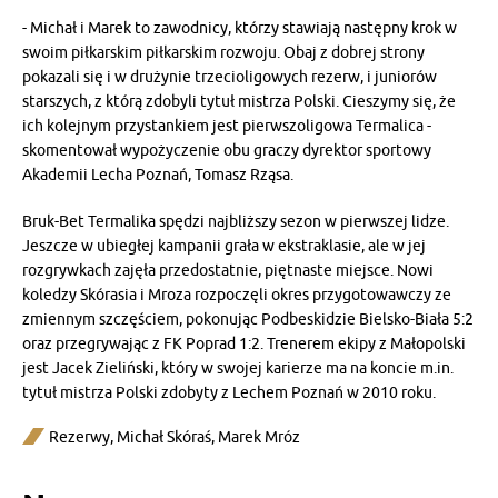
- Michał i Marek to zawodnicy, którzy stawiają następny krok w
swoim piłkarskim piłkarskim rozwoju. Obaj z dobrej strony
pokazali się i w drużynie trzecioligowych rezerw, i juniorów
starszych, z którą zdobyli tytuł mistrza Polski. Cieszymy się, że
ich kolejnym przystankiem jest pierwszoligowa Termalica -
skomentował wypożyczenie obu graczy dyrektor sportowy
Akademii Lecha Poznań, Tomasz Rząsa.
Bruk-Bet Termalika spędzi najbliższy sezon w pierwszej lidze.
Jeszcze w ubiegłej kampanii grała w ekstraklasie, ale w jej
rozgrywkach zajęła przedostatnie, piętnaste miejsce. Nowi
koledzy Skórasia i Mroza rozpoczęli okres przygotowawczy ze
zmiennym szczęściem, pokonując Podbeskidzie Bielsko-Biała 5:2
oraz przegrywając z FK Poprad 1:2. Trenerem ekipy z Małopolski
jest Jacek Zieliński, który w swojej karierze ma na koncie m.in.
tytuł mistrza Polski zdobyty z Lechem Poznań w 2010 roku.
Rezerwy
,
Michał Skóraś
,
Marek Mróz