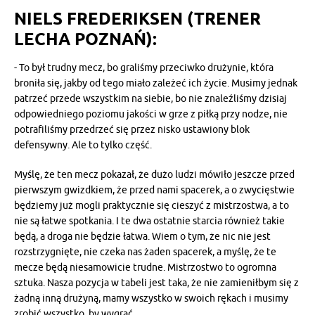
NIELS FREDERIKSEN (TRENER
LECHA POZNAŃ):
- To był trudny mecz, bo graliśmy przeciwko drużynie, która
broniła się, jakby od tego miało zależeć ich życie. Musimy jednak
patrzeć przede wszystkim na siebie, bo nie znaleźliśmy dzisiaj
odpowiedniego poziomu jakości w grze z piłką przy nodze, nie
potrafiliśmy przedrzeć się przez nisko ustawiony blok
defensywny. Ale to tylko część.
Myślę, że ten mecz pokazał, że dużo ludzi mówiło jeszcze przed
pierwszym gwizdkiem, że przed nami spacerek, a o zwycięstwie
będziemy już mogli praktycznie się cieszyć z mistrzostwa, a to
nie są łatwe spotkania. I te dwa ostatnie starcia również takie
będą, a droga nie będzie łatwa. Wiem o tym, że nic nie jest
rozstrzygnięte, nie czeka nas żaden spacerek, a myślę, że te
mecze będą niesamowicie trudne. Mistrzostwo to ogromna
sztuka. Nasza pozycja w tabeli jest taka, że nie zamieniłbym się z
żadną inną drużyną, mamy wszystko w swoich rękach i musimy
zrobić wszystko, by wygrać.