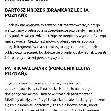
BARTOSZ MROZEK (BRAMKARZ LECHA
POZNAŃ):
- Lech jak nie wygrywa to zawsze jest rozczarowanie, dlatego
walczyliśmy o pełną pulę szczególnie, że przydałyby nam się te
trzy punkty. Jak co tydzień. Czuję, że mogliśmy wyciągnąć z tego
meczu więcej. Ciężko jest mówić o ofensywie Arki oprócz
stałych fragmentów i tą ostatnią sytuacją. Trzeba im jednak
oddać duży szacunek, bo dobrze się broniła. Gdyby jednak wygrali
2:1 to byłby z naszej perspektywy dramat.
PATRIK WÅLEMARK (POMOCNIK LECHA
POZNAŃ):
- Sądzę, że nasz poziom jest dużo wyższy niż to co
zaprezentowaliśmy dziś na boisku. Nie udało nam się go
dosięgnąć tak jak robiliśmy to w ostatnich paru meczach.
Mieliśmy okazję dokończyć to spotkanie, ale niestety tym razem
się to nie udało. Wiedzielismy, że to nie bedzie prosty mecz,
żadne spotkanie w tej lidze nie jest łatwe. Arka jest trudnym