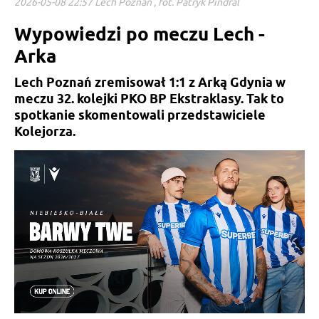
2026-05-08 22:57 Lech Poznań , fot. Patryk Pindral
Wypowiedzi po meczu Lech -
Arka
Lech Poznań zremisował 1:1 z Arką Gdynia w
meczu 32. kolejki PKO BP Ekstraklasy. Tak to
spotkanie skomentowali przedstawiciele
Kolejorza.