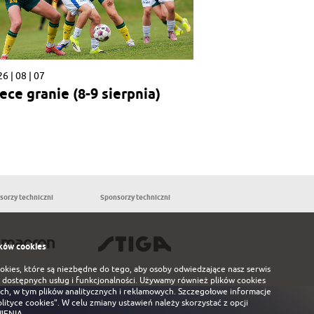
6 | 08 | 07
ece granie (8-9 sierpnia)
sorzy techniczni
Sponsorzy techniczni
Partnerzy
ków cookies
ookies, które są niezbędne do tego, aby osoby odwiedzające nasz serwis
 dostępnych usług i funkcjonalności. Używamy również plików cookies
ch, w tym plików analitycznych i reklamowych. Szczegołowe informacje
olityce cookies"
. W celu zmiany ustawień należy skorzystać z opcji