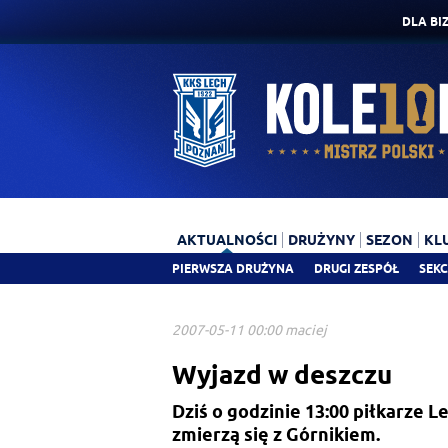
DLA BI
AKTUALNOŚCI
DRUŻYNY
SEZON
KL
PIERWSZA DRUŻYNA
DRUGI ZESPÓŁ
SEKC
2007-05-11 00:00 maciej
Wyjazd w deszczu
Dziś o godzinie 13:00 piłkarze L
zmierzą się z Górnikiem.