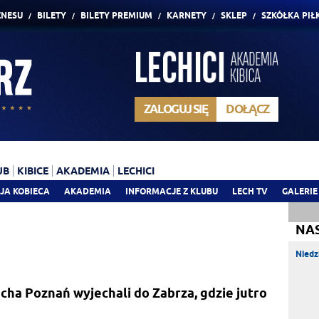
ZNESU
BILETY
BILETY PREMIUM
KARNETY
SKLEP
SZKÓŁKA PIŁ
ZALOGUJ SIĘ
DOŁĄCZ
UB
KIBICE
AKADEMIA
LECHICI
JA KOBIECA
AKADEMIA
INFORMACJE Z KLUBU
LECH TV
GALERIE
NA
Niedz
echa Poznań wyjechali do Zabrza, gdzie jutro