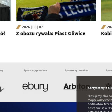
2026 | 08 | 07
202
pół
Z obozu rywala: Piast Gliwice
Kobi
wny
Sponsorzy premium
Sponsorzy premium
Spon
Korzystamy z pli
Stosujemy pliki c
mogły korzystać z
podmiotów trzeci
dostępne są w
"P