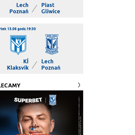
Lech
Piast
|
Poznań
Gliwice
tek 13.08 godz.19:30
KÍ
Lech
|
Klaksvík
Poznań
LECAMY