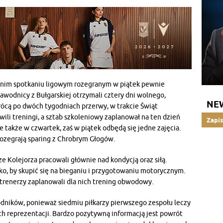
atnim spotkaniu ligowym rozegranym w piątek pewnie
zawodnicy z Bułgarskiej otrzymali cztery dni wolnego,
NE
rócą po dwóch tygodniach przerwy, w trakcie Świąt
li treningi, a sztab szkoleniowy zaplanował na ten dzień
Zapis
 także w czwartek, zaś w piątek odbędą się jedne zajęcia.
rozegrają sparing z Chrobrym Głogów.
 Kolejorza pracowali głównie nad kondycją oraz siłą.
ko, by skupić się na bieganiu i przygotowaniu motorycznym.
ie trenerzy zaplanowali dla nich trening obwodowy.
dników, ponieważ siedmiu piłkarzy pierwszego zespołu leczy
ch reprezentacji. Bardzo pozytywną informacją jest powrót