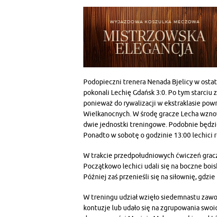
Podopieczni trenera Nenada Bjelicy w ost
pokonali Lechię Gdańsk 3:0. Po tym starciu 
ponieważ do rywalizacji w ekstraklasie pow
Wielkanocnych. W środę gracze Lecha wznowi
dwie jednostki treningowe. Podobnie będzie
Ponadto w sobotę o godzinie 13:00 lechici 
W trakcie przedpołudniowych ćwiczeń gracze
Początkowo lechici udali się na boczne bois
Później zaś przenieśli się na siłownię, gdz
W treningu udział wzięło siedemnastu zawo
kontuzje lub udało się na zgrupowania swoi