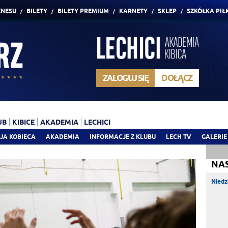
ZNESU
BILETY
BILETY PREMIUM
KARNETY
SKLEP
SZKÓŁKA PIŁ
ZALOGUJ SIĘ
DOŁĄCZ
UB
KIBICE
AKADEMIA
LECHICI
JA KOBIECA
AKADEMIA
INFORMACJE Z KLUBU
LECH TV
GALERIE
NA
Niedz