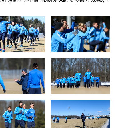
ry trzy miesiące temu doznał zerwania więzadeł krzyżowych