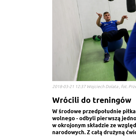
2018-03-21 12:37 Wojciech Dolata , fot. Pr
Wrócili do treningów
W środowe przedpołudnie piłkar
wolnego - odbyli pierwszą jedno
w okrojonym składzie ze względ
narodowych. Z całą drużyną ćwi