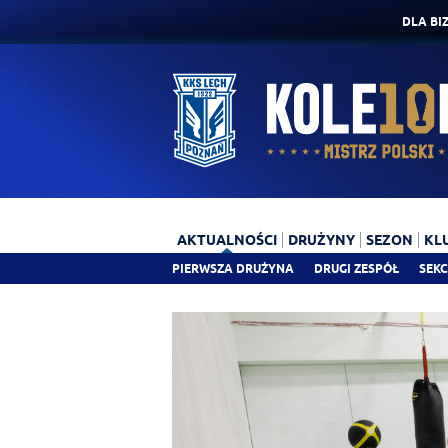
DLA BI
AKTUALNOŚCI
DRUŻYNY
SEZON
KL
PIERWSZA DRUŻYNA
DRUGI ZESPÓŁ
SEKC