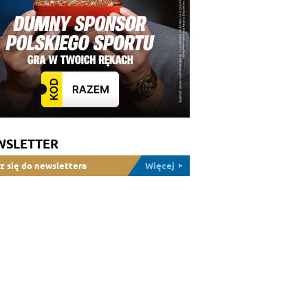
WSLETTER
z się do newslettera
Więcej