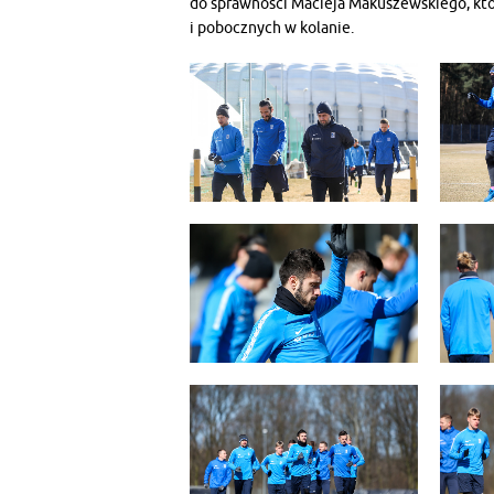
do sprawności Macieja Makuszewskiego, któ
i pobocznych w kolanie.