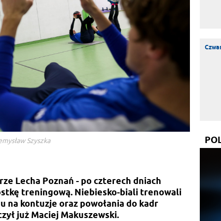
Czwar
PO
zemysław Szyszka
ze Lecha Poznań - po czterech dniach
stkę treningową. Niebiesko-biali trenowali
u na kontuzje oraz powołania do kadr
czył już Maciej Makuszewski.