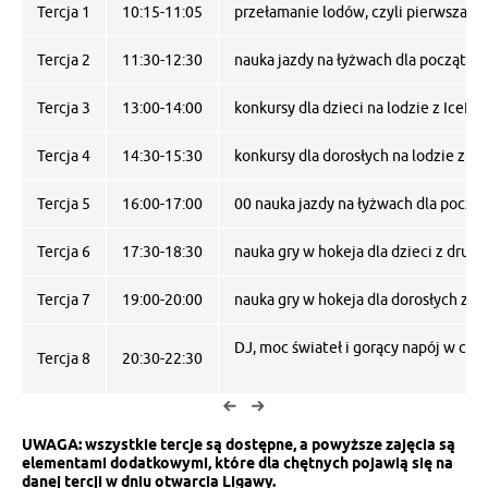
Tercja 1
10:15-11:05
przełamanie lodów, czyli pierwsza te
Tercja 2
11:30-12:30
nauka jazdy na łyżwach dla początkują
Tercja 3
13:00-14:00
konkursy dla dzieci na lodzie z IceRu
Tercja 4
14:30-15:30
konkursy dla dorosłych na lodzie z Ic
Tercja 5
16:00-17:00
00 nauka jazdy na łyżwach dla począ
Tercja 6
17:30-18:30
nauka gry w hokeja dla dzieci z druż
Tercja 7
19:00-20:00
nauka gry w hokeja dla dorosłych z 
DJ, moc świateł i gorący napój w ceni
Tercja 8
20:30-22:30
UWAGA: wszystkie tercje są dostępne, a powyższe zajęcia są
elementami dodatkowymi, które dla chętnych pojawią się na
danej tercji w dniu otwarcia Ligawy.