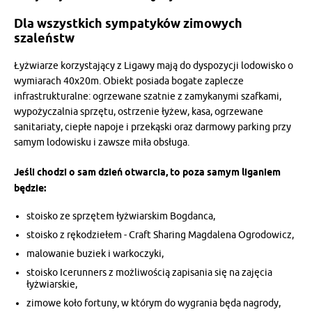
Dla wszystkich sympatyków zimowych
szaleństw
Łyżwiarze korzystający z Ligawy mają do dyspozycji lodowisko o
wymiarach 40x20m. Obiekt posiada bogate zaplecze
infrastrukturalne: ogrzewane szatnie z zamykanymi szafkami,
wypożyczalnia sprzętu, ostrzenie łyżew, kasa, ogrzewane
sanitariaty, ciepłe napoje i przekąski oraz darmowy parking przy
samym lodowisku i zawsze miła obsługa.
Jeśli chodzi o sam dzień otwarcia, to poza samym liganiem
będzie:
stoisko ze sprzętem łyżwiarskim Bogdanca,
stoisko z rękodziełem - Craft Sharing Magdalena Ogrodowicz,
malowanie buziek i warkoczyki,
stoisko Icerunners z możliwością zapisania się na zajęcia
łyżwiarskie,
zimowe koło fortuny, w którym do wygrania będa nagrody,