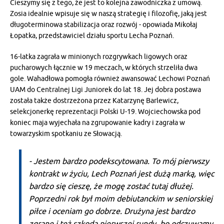
Cieszymy się z tego, że jest to kolejna zawodniczka z umową.
Zosia idealnie wpisuje się w naszą strategię i filozofię, jaką jest
długoterminowa stabilizacja oraz rozwój - opowiada Mikołaj
Łopatka, przedstawiciel działu sportu Lecha Poznań.
16-latka zagrała w minionych rozgrywkach ligowych oraz
pucharowych łącznie w 19 meczach, w których strzeliła dwa
gole. Wahadłowa pomogła również awansować Lechowi Poznań
UAM do Centralnej Ligi Juniorek do lat 18. Jej dobra postawa
została także dostrzeżona przez Katarzynę Barlewicz,
selekcjonerkę reprezentacji Polski U-19. Wojciechowska pod
koniec maja wyjechała na zgrupowanie kadry i zagrała w
towarzyskim spotkaniu ze Słowacją.
- Jestem bardzo podekscytowana. To mój pierwszy
kontrakt w życiu, Lech Poznań jest dużą marką, więc
bardzo się cieszę, że mogę zostać tutaj dłużej.
Poprzedni rok był moim debiutanckim w seniorskiej
piłce i oceniam go dobrze. Drużyna jest bardzo
zgrane i też szkoda pierwszej rundy, bo odczuwamy