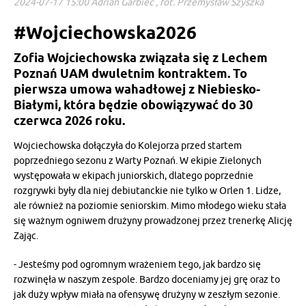
2024-07-17 15:00 Adrian Garbiec , fot. Przemysław Szyszka
#Wojciechowska2026
Zofia Wojciechowska związała się z Lechem
Poznań UAM dwuletnim kontraktem. To
pierwsza umowa wahadłowej z Niebiesko-
Białymi, która będzie obowiązywać do 30
czerwca 2026 roku.
Wojciechowska dołączyła do Kolejorza przed startem
poprzedniego sezonu z Warty Poznań. W ekipie Zielonych
występowała w ekipach juniorskich, dlatego poprzednie
rozgrywki były dla niej debiutanckie nie tylko w Orlen 1. Lidze,
ale również na poziomie seniorskim. Mimo młodego wieku stała
się ważnym ogniwem drużyny prowadzonej przez trenerkę Alicję
Zając.
- Jesteśmy pod ogromnym wrażeniem tego, jak bardzo się
rozwinęła w naszym zespole. Bardzo doceniamy jej grę oraz to
jak duży wpływ miała na ofensywę drużyny w zeszłym sezonie.