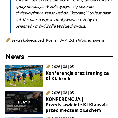
spory niedosyt. W zbliżającym się sezonie
chciałybyśmy awansować do Ekstraligi i to jest nasz
cel. Każda z nas jest zmotywowana, żeby to
osiągnąć - mówi Zofia Wojciechowska.
Sekcja kobieca
,
Lech Poznań UAM
,
Zofia Wojciechowska
News
2026 | 08 | 05
Konferencja oraz trening za
KÍ Klaksvík
2026 | 08 | 05
KONFERENCJA |
Przedstawiciele KÍ Klaksvík
przed meczem z Lechem