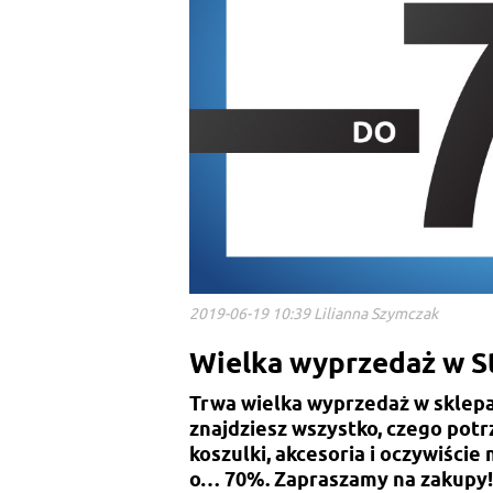
2019-06-19 10:39 Lilianna Szymczak
Wielka wyprzedaż w St
Trwa wielka wyprzedaż w sklep
znajdziesz wszystko, czego potrz
koszulki, akcesoria i oczywiśc
o… 70%. Zapraszamy na zakupy!