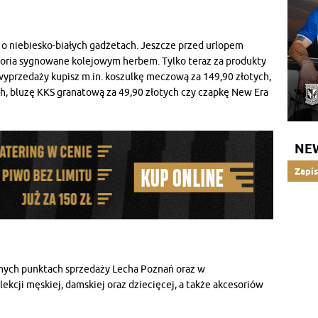
 o niebiesko-białych gadżetach. Jeszcze przed urlopem
cesoria sygnowane kolejowym herbem. Tylko teraz za produkty
wyprzedaży kupisz m.in. koszulkę meczową za 149,90 złotych,
h, bluzę KKS granatową za 49,90 złotych czy czapkę New Era
NE
Zapis
nych punktach sprzedaży Lecha Poznań oraz w
lekcji męskiej, damskiej oraz dziecięcej, a także akcesoriów