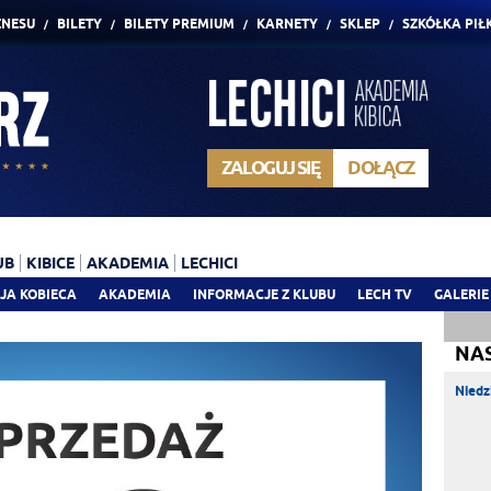
ZNESU
BILETY
BILETY PREMIUM
KARNETY
SKLEP
SZKÓŁKA PIŁ
ZALOGUJ SIĘ
DOŁĄCZ
UB
KIBICE
AKADEMIA
LECHICI
JA KOBIECA
AKADEMIA
INFORMACJE Z KLUBU
LECH TV
GALERIE
NA
Niedz