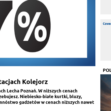
Czwar
PO
acjach Kolejorz
ach Lecha Poznań. W niższych cenach
ebujesz. Niebiesko-białe kurtki, bluzy,
ie mnóstwo gadżetów w cenach niższych nawet