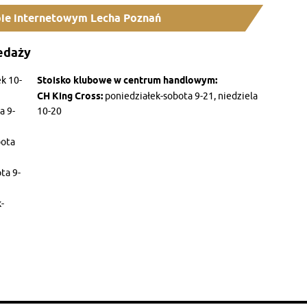
ie internetowym Lecha Poznań
edaży
k 10-
Stoisko klubowe w centrum handlowym:
CH King Cross:
poniedziałek-sobota 9-21, niedziela
a 9-
10-20
bota
ta 9-
-