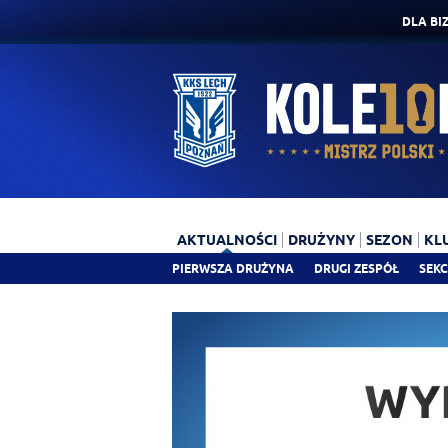
DLA BI
AKTUALNOŚCI
DRUŻYNY
SEZON
KL
PIERWSZA DRUŻYNA
DRUGI ZESPÓŁ
SEKC