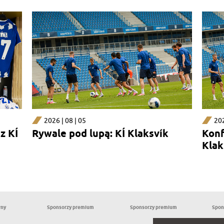
2026 | 08 | 05
202
z KÍ
Rywale pod lupą: KÍ Klaksvík
Konf
Klak
wny
Sponsorzy premium
Sponsorzy premium
Spon