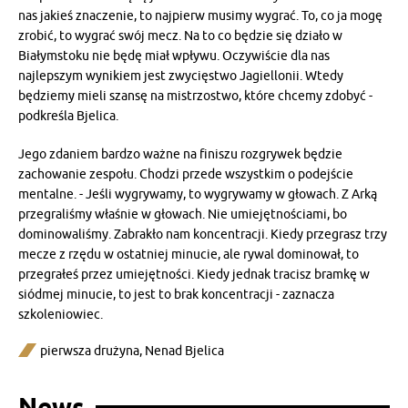
nas jakieś znaczenie, to najpierw musimy wygrać. To, co ja mogę
zrobić, to wygrać swój mecz. Na to co będzie się działo w
Białymstoku nie będę miał wpływu. Oczywiście dla nas
najlepszym wynikiem jest zwycięstwo Jagiellonii. Wtedy
będziemy mieli szansę na mistrzostwo, które chcemy zdobyć -
podkreśla Bjelica.
Jego zdaniem bardzo ważne na finiszu rozgrywek będzie
zachowanie zespołu. Chodzi przede wszystkim o podejście
mentalne. - Jeśli wygrywamy, to wygrywamy w głowach. Z Arką
przegraliśmy właśnie w głowach. Nie umiejętnościami, bo
dominowaliśmy. Zabrakło nam koncentracji. Kiedy przegrasz trzy
mecze z rzędu w ostatniej minucie, ale rywal dominował, to
przegrałeś przez umiejętności. Kiedy jednak tracisz bramkę w
siódmej minucie, to jest to brak koncentracji - zaznacza
szkoleniowiec.
pierwsza drużyna
,
Nenad Bjelica
News