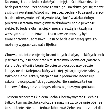
Do emocji trzeba jednak dołożyć umiejętności piłkarskie, a te
będą potrzebne. Szczególnie ze względu na zbliżające się mecze
z silnymi rywalami. Wśród nich jest też Lechia. - To zespół grający
bardzo ofensywnie i efektywnie. Ma jakość w ataku, dobrych
piłkarzy. Ostatnim zwycięstwem zbudowali sobie pewność
siebie. To będzie dla nas ciężki mecz, zresztą jak każdy na
własnym stadionie. Powiem to co zawsze: musimy być
skoncentrowani, agresywni. Jeśli to będzie w naszej grze, to
możemy wygrać - zauważa Bjelica.
Chorwat nie interesuje się losami innych drużyn, od których Lech
jest zależny, jeśli chce grać o mistrzostwo. Mowa oczywiście o
starciu Jagiellonii z Legią. Zwycięstwo gospodarzy będzie
korzystne dla Kolejorza, który w takiej sytuacji będzie zależny
tylko od siebie. Taka sytuacja na razie jednak nie interesuje
szkoleniowca poznańskiego zespołu. Nie zamierza też on
kibicować drużynie z Białegostoku w najbliższym spotkaniu.
- Jestem trenerem i kibicem Lecha. Chcemy wygrać z Lechią i
tylko o tym myślę. Jak skończy się nasz mecz, to pewnie obejrzę
to spotkanie. Nie będę jednak kibicował. Żeby ten mecz miał dla