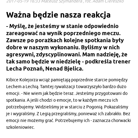
2017-05-19 16:33 Mateusz Szymandera , fot. Adam Ciereszko
Ważna będzie nasza reakcja
- Myślę, że jesteśmy w stanie odpowiednio
zareagować na wynik poprzedniego meczu.
Zawsze po porażkach kolejne spotkania były
dobre w naszym wykonaniu. Byliśmy w nich
agresywni, zdyscyplinowani. Mam nadzieję, że
tak samo będzie w niedzielę - podkreśla trener
Lecha Poznań, Nenad Bjelica.
Kibice Kolejorza wciąż pamiętają poprzednie starcie pomiędzy
Lechem a Lechią. Tamtej rywalizacji towarzyszyło bardzo dużo
emocji. - Nie wiem jak będzie teraz. Jesteśmy przygotowani do
spotkania. A jeśli chodzi o emocje, to w każdym meczu ich
potrzebujemy. Widzieliśmy je w starciu z Pogonią. Pokazaliśmy
je i wygraliśmy. Z Legią przegraliśmy, ponieważ ich zabrakło. Bez
emocji nie możemy grać. Potrzebujemy ich - zaznacza chorwacki
szkoleniowiec.