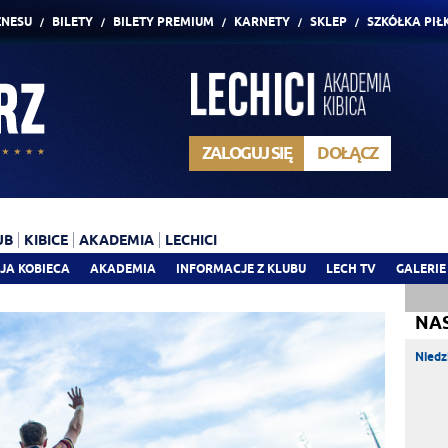
ZNESU
BILETY
BILETY PREMIUM
KARNETY
SKLEP
SZKÓŁKA PIŁ
ZALOGUJ SIĘ
DOŁĄCZ
UB
KIBICE
AKADEMIA
LECHICI
JA KOBIECA
AKADEMIA
INFORMACJE Z KLUBU
LECH TV
GALERIE
NA
Niedz