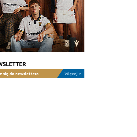
WSLETTER
z się do newslettera
Więcej