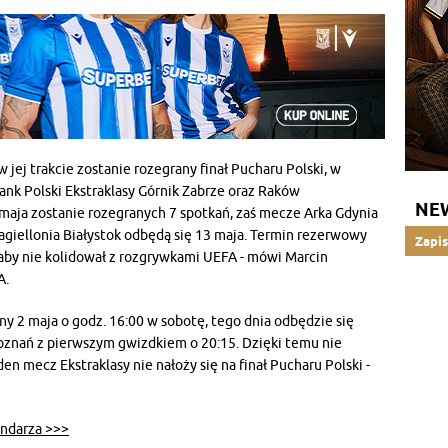
w jej trakcie zostanie rozegrany finał Pucharu Polski, w
nk Polski Ekstraklasy Górnik Zabrze oraz Raków
NE
 maja zostanie rozegranych 7 spotkań, zaś mecze Arka Gdynia
agiellonia Białystok odbędą się 13 maja. Termin rezerwowy
Zapis
aby nie kolidował z rozgrywkami UEFA - mówi Marcin
A.
any 2 maja o godz. 16:00 w sobotę, tego dnia odbędzie się
Poznań z pierwszym gwizdkiem o 20:15. Dzięki temu nie
n mecz Ekstraklasy nie nałoży się na finał Pucharu Polski -
ndarza >>>