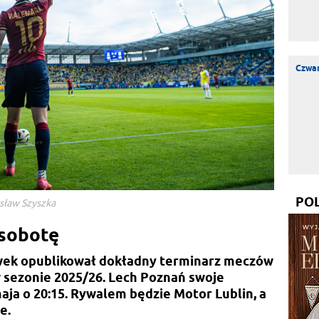
Czwar
PO
sław Szyszka
 sobotę
wek opublikował dokładny terminarz meczów
w sezonie 2025/26. Lech Poznań swoje
aja o 20:15. Rywalem będzie Motor Lublin, a
e.