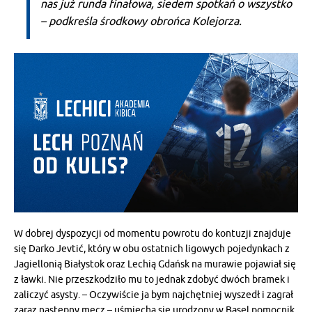
nas już runda finałowa, siedem spotkań o wszystko
– podkreśla środkowy obrońca Kolejorza.
W dobrej dyspozycji od momentu powrotu do kontuzji znajduje
się Darko Jevtić, który w obu ostatnich ligowych pojedynkach z
Jagiellonią Białystok oraz Lechią Gdańsk na murawie pojawiał się
z ławki. Nie przeszkodziło mu to jednak zdobyć dwóch bramek i
zaliczyć asysty. – Oczywiście ja bym najchętniej wyszedł i zagrał
zaraz następny mecz – uśmiecha się urodzony w Basel pomocnik.