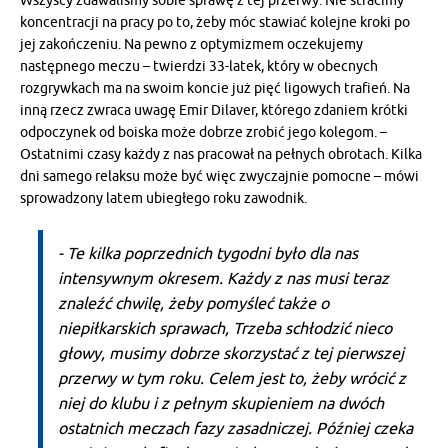
Wszyscy zdawaliśmy sobie sprawę z tej przerwy. Nie stracimy
koncentracji na pracy po to, żeby móc stawiać kolejne kroki po
jej zakończeniu. Na pewno z optymizmem oczekujemy
następnego meczu – twierdzi 33-latek, który w obecnych
rozgrywkach ma na swoim koncie już pięć ligowych trafień. Na
inną rzecz zwraca uwagę Emir Dilaver, którego zdaniem krótki
odpoczynek od boiska może dobrze zrobić jego kolegom. –
Ostatnimi czasy każdy z nas pracował na pełnych obrotach. Kilka
dni samego relaksu może być więc zwyczajnie pomocne – mówi
sprowadzony latem ubiegłego roku zawodnik.
- Te kilka poprzednich tygodni było dla nas
intensywnym okresem. Każdy z nas musi teraz
znaleźć chwilę, żeby pomyśleć także o
niepiłkarskich sprawach, Trzeba schłodzić nieco
głowy, musimy dobrze skorzystać z tej pierwszej
przerwy w tym roku. Celem jest to, żeby wrócić z
niej do klubu i z pełnym skupieniem na dwóch
ostatnich meczach fazy zasadniczej. Później czeka