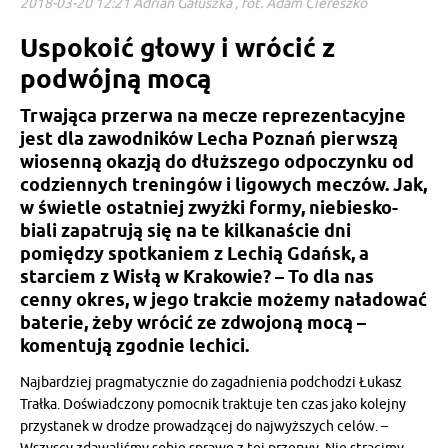
2018-03-20 12:21 Adrian Gałuszka , fot. Adam Ciereszko
Uspokoić głowy i wrócić z
podwójną mocą
Trwająca przerwa na mecze reprezentacyjne
jest dla zawodników Lecha Poznań pierwszą
wiosenną okazją do dłuższego odpoczynku od
codziennych treningów i ligowych meczów. Jak,
w świetle ostatniej zwyżki formy, niebiesko-
biali zapatrują się na te kilkanaście dni
pomiędzy spotkaniem z Lechią Gdańsk, a
starciem z Wisłą w Krakowie? – To dla nas
cenny okres, w jego trakcie możemy naładować
baterie, żeby wrócić ze zdwojoną mocą –
komentują zgodnie lechici.
Najbardziej pragmatycznie do zagadnienia podchodzi Łukasz
Trałka. Doświadczony pomocnik traktuje ten czas jako kolejny
przystanek w drodze prowadzącej do najwyższych celów. –