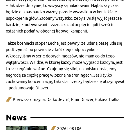
– Jak idzie drużynie, to wszyscy są naładowani. Najbliższy czas
będzie dla nas bardzo ważny, przede wszystkim w kontekście
uspokojenia głów. Zrobimy wszystko, żeby z Wisłą wyjść jeszcze
bardziej zmotywowani – zaznacza autor pięciu goli i sześciu
ostatnich podań w obecnej ligowej kampanii.
Także bośniacki stoper Lecha jest pewny, że udaną passę uda się
podtrzymać po powrocie z krótkiego odpoczynku. -
Wkroczyliśmy w serię dobrych meczów, nie mam co do tego
wątpliwości. W lidze, w której każdy może wygrać z każdym, jest
to szczególnie ważne. Czujemy się silni, na boisku dostajemy
nagrodę za ciężką pracę włożoną na treningach. Jeśli tylko
zachowamy koncentrację, taki stan rzeczy będzie się utrzymywał
– podsumowuje Dilaver.
Pierwsza drużyna
,
Darko Jevtić
,
Emir Dilaver
,
Łukasz Trałka
News
2026 | 08 | 06