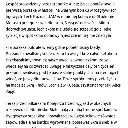
Zespół prowadzony przez trenerkę Alicję Zając poniósł swoją
pierwszą porażkę w historii na własnym boisku w rozgrywkach
ligowych. Lech Poznań UAM w minionej kolejce na Stadionie
Morasko przegrał z wiceliderem, Ślęzą Wrocław 0:1. Mimo
dobrych sytuacji, lechitkom nie udało się strzelić gola. Taka
sytuacja w spotkaniu domowym jeszcze im się nie zdarzyła.
- Ta porażka boli, ale wiemy gdzie popełniliśmy błędy.
Przeanalizowaliśmy sobie razem to wszystko z całym sztabem.
Przekazaliśmy również nasze uwagi zawodniczkom, żeby
wiedziały na co zwracać uwagę. Praktycznie cały ten tydzień
przepracowaliśmy pod te nasze słabe punkty. Już na treningach
widać, że je wyeliminowaliśmy. Teraz spróbujemy przełożyć to
na mecz ze Skrą – mówi Stanisław Kubala, asystent trenerki Alicji
Zając.
Teraz przed piłkarkami Kolejorza trzeci wyjazd w obecnych
rozgrywkach. Niebiesko-Białe mają za sobą trudne spotkania w
Bydgoszczy oraz Gdyni. Rywalizacja w Częstochowie również
zapowiada się na bardzo wyrównaną, ponieważ Skra u siebie w