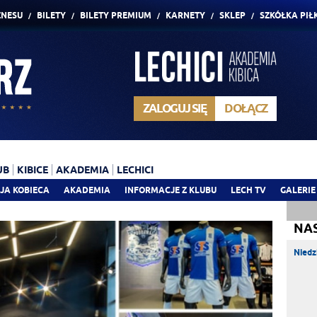
ZNESU
BILETY
BILETY PREMIUM
KARNETY
SKLEP
SZKÓŁKA PIŁ
ZALOGUJ SIĘ
DOŁĄCZ
UB
KIBICE
AKADEMIA
LECHICI
JA KOBIECA
AKADEMIA
INFORMACJE Z KLUBU
LECH TV
GALERIE
NA
Niedz