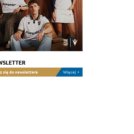
WSLETTER
z się do newslettera
Więcej