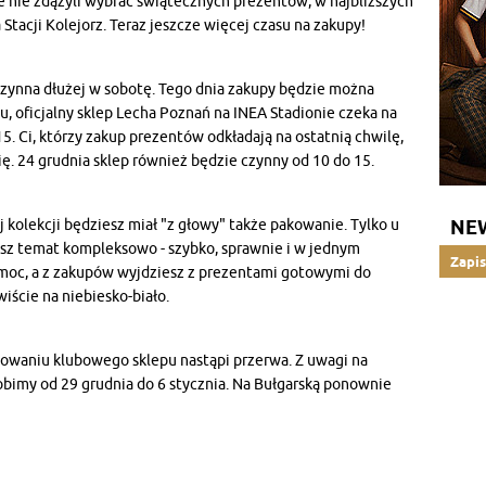
ze nie zdążyli wybrać świątecznych prezentów, w najbliższych
tacji Kolejorz. Teraz jeszcze więcej czasu na zakupy!
czynna dłużej w sobotę. Tego dnia zakupy będzie można
iu, oficjalny sklep Lecha Poznań na INEA Stadionie czeka na
5. Ci, którzy zakup prezentów odkładają na ostatnią chwilę,
ę. 24 grudnia sklep również będzie czynny od 10 do 15.
j kolekcji będziesz miał "z głowy" także pakowanie. Tylko u
NE
isz temat kompleksowo - szybko, sprawnie i w jednym
Zapis
omoc, a z zakupów wyjdziesz z prezentami gotowymi do
ście na niebiesko-biało.
owaniu klubowego sklepu nastąpi przerwa. Z uwagi na
obimy od 29 grudnia do 6 stycznia. Na Bułgarską ponownie