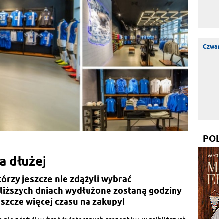
Czwar
PO
a dłużej
tórzy jeszcze nie zdążyli wybrać
liższych dniach wydłużone zostaną godziny
jeszcze więcej czasu na zakupy!