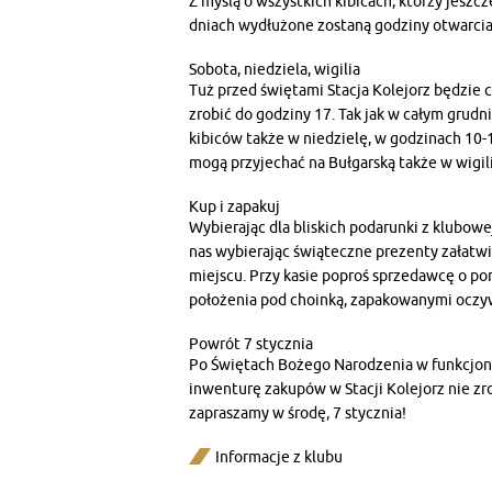
Z myślą o wszystkich kibicach, którzy jeszc
dniach wydłużone zostaną godziny otwarcia S
Sobota, niedziela, wigilia
Tuż przed świętami Stacja Kolejorz będzie 
zrobić do godziny 17. Tak jak w całym grudn
kibiców także w niedzielę, w godzinach 10-1
mogą przyjechać na Bułgarską także w wigili
Kup i zapakuj
Wybierając dla bliskich podarunki z klubowe
nas wybierając świąteczne prezenty załatw
miejscu. Przy kasie poproś sprzedawcę o p
położenia pod choinką, zapakowanymi oczywi
Powrót 7 stycznia
Po Świętach Bożego Narodzenia w funkcjon
inwenturę zakupów w Stacji Kolejorz nie zr
zapraszamy w środę, 7 stycznia!
Informacje z klubu