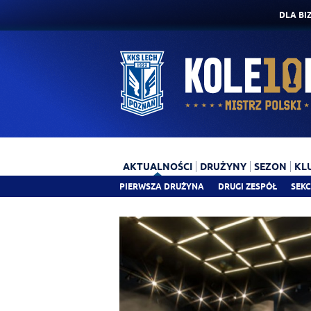
DLA BI
AKTUALNOŚCI
DRUŻYNY
SEZON
KL
PIERWSZA DRUŻYNA
DRUGI ZESPÓŁ
SEKC