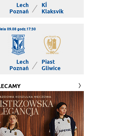
Lech
KÍ
|
Poznań
Klaksvík
iela 09.08 godz.17:30
Lech
Piast
|
Poznań
Gliwice
LECAMY