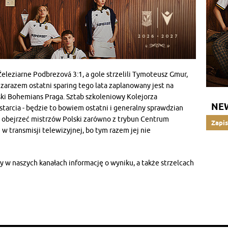
eleziarne Podbrezová 3:1, a gole strzelili Tymoteusz Gmur,
zarazem ostatni sparing tego lata zaplanowany jest na
ski Bohemians Praga. Sztab szkoleniowy Kolejorza
NE
tarcia - będzie to bowiem ostatni i generalny sprawdzian
i obejrzeć mistrzów Polski zarówno z trybun Centrum
Zapis
 transmisji telewizyjnej, bo tym razem jej nie
 naszych kanałach informację o wyniku, a także strzelcach