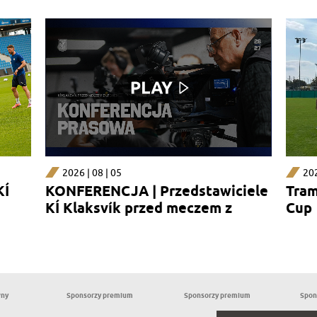
2026 | 08 | 05
202
KÍ
KONFERENCJA | Przedstawiciele
Tram
KÍ Klaksvík przed meczem z
Cup
Lechem
wny
Sponsorzy premium
Sponsorzy premium
Spon