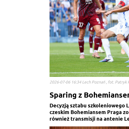
2026-07-06 16:34 Lech Poznań , fot. Patryk 
Sparing z Bohemianse
Decyzją sztabu szkoleniowego L
czeskim Bohemiansem Praga zost
również transmisji na antenie L