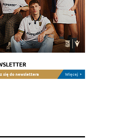
WSLETTER
z się do newslettera
Więcej