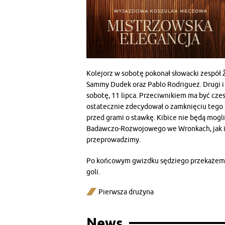
Kolejorz w sobotę pokonał słowacki zespół Ž
Sammy Dudek oraz Pablo Rodriguez. Drugi i 
sobotę, 11 lipca. Przeciwnikiem ma być cze
ostatecznie zdecydował o zamknięciu tego s
przed grami o stawkę. Kibice nie będą mogl
Badawczo-Rozwojowego we Wronkach, jak i w
przeprowadzimy.
Po końcowym gwizdku sędziego przekażemy w
goli.
Pierwsza drużyna
News