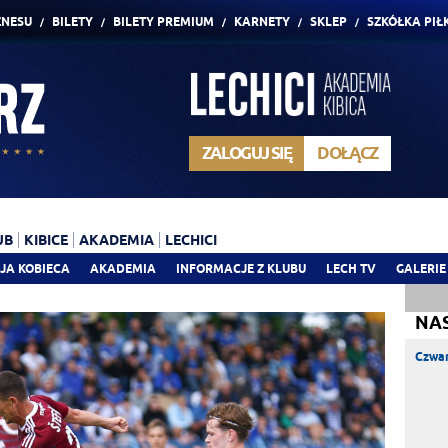
ZNESU
BILETY
BILETY PREMIUM
KARNETY
SKLEP
SZKÓŁKA PIŁ
ZALOGUJ SIĘ
DOŁĄCZ
UB
KIBICE
AKADEMIA
LECHICI
JA KOBIECA
AKADEMIA
INFORMACJE Z KLUBU
LECH TV
GALERIE
NA
Czwar