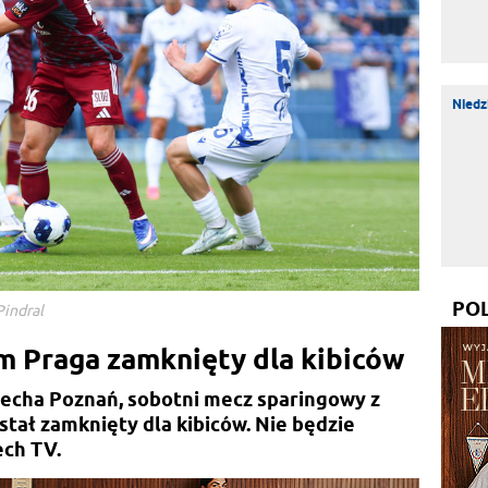
Niedz
PO
Pindral
m Praga zamknięty dla kibiców
echa Poznań, sobotni mecz sparingowy z
ał zamknięty dla kibiców. Nie będzie
ech TV.