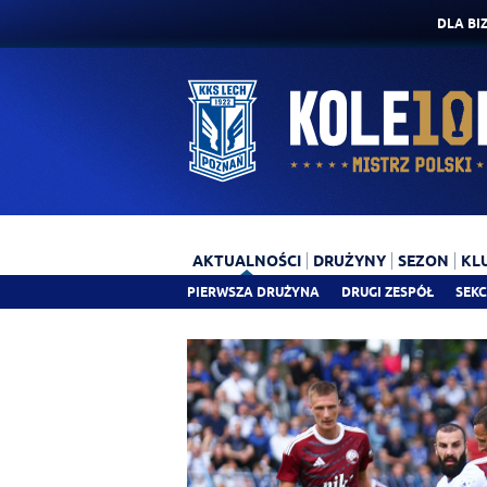
DLA BI
AKTUALNOŚCI
DRUŻYNY
SEZON
KL
PIERWSZA DRUŻYNA
DRUGI ZESPÓŁ
SEKC