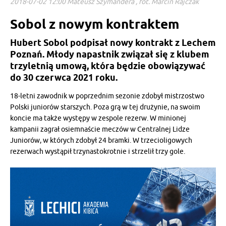
2018-07-02 12:00 Mateusz Szymandera , fot. Marcin Rajczak
Sobol z nowym kontraktem
Hubert Sobol podpisał nowy kontrakt z Lechem
Poznań. Młody napastnik związał się z klubem
trzyletnią umową, która będzie obowiązywać
do 30 czerwca 2021 roku.
18-letni zawodnik w poprzednim sezonie zdobył mistrzostwo
Polski juniorów starszych. Poza grą w tej drużynie, na swoim
koncie ma także występy w zespole rezerw. W minionej
kampanii zagrał osiemnaście meczów w Centralnej Lidze
Juniorów, w których zdobył 24 bramki. W trzecioligowych
rezerwach wystąpił trzynastokrotnie i strzelił trzy gole.