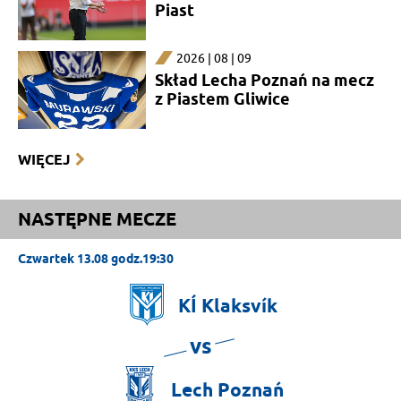
Piast
2026 | 08 | 09
Skład Lecha Poznań na mecz
z Piastem Gliwice
WIĘCEJ
NASTĘPNE MECZE
Czwartek 13.08 godz.19:30
KÍ
Klaksvík
vs
Lech
Poznań