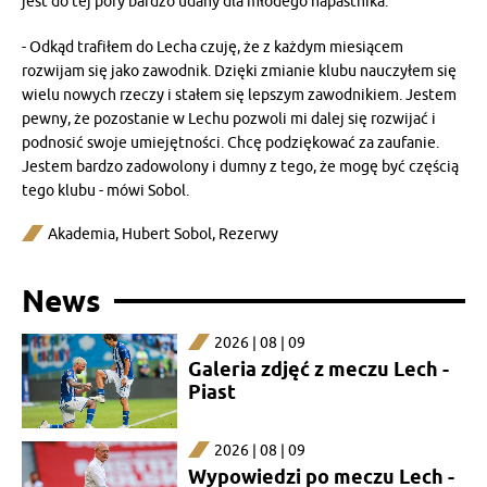
jest do tej pory bardzo udany dla młodego napastnika.
- Odkąd trafiłem do Lecha czuję, że z każdym miesiącem
rozwijam się jako zawodnik. Dzięki zmianie klubu nauczyłem się
wielu nowych rzeczy i stałem się lepszym zawodnikiem. Jestem
pewny, że pozostanie w Lechu pozwoli mi dalej się rozwijać i
podnosić swoje umiejętności. Chcę podziękować za zaufanie.
Jestem bardzo zadowolony i dumny z tego, że mogę być częścią
tego klubu - mówi Sobol.
Akademia
,
Hubert Sobol
,
Rezerwy
News
2026 | 08 | 09
Galeria zdjęć z meczu Lech -
Piast
2026 | 08 | 09
Wypowiedzi po meczu Lech -