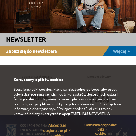
NEWSLETTER
Zapisz się do newslettera
Więcej
Sponsor strategiczny
Sponsor główny
Korzystamy z plików cookies
Stosujemy pliki cookies, które są niezbędne do tego, aby osoby
odwiedzające nasz serwis mogły korzystać z dostępnych usług i
funkcjonalności. Używamy również plików cookies podmiotów
trzecich, w tym plików analitycznych i reklamowych. Szczegołowe
informacje dostępne są w
"Polityce cookies"
. W celu zmiany
ustawień należy skorzystać z opcji
ZMIENIAM USTAWIENIA
.
Akceptuję
Odrzucam opcjonalne
KKS LECH POZNAŃ S.A.
pliki
ENEA STADION
opcjonalne pliki
cookies
UL. BUŁGARSKA 17
cookies