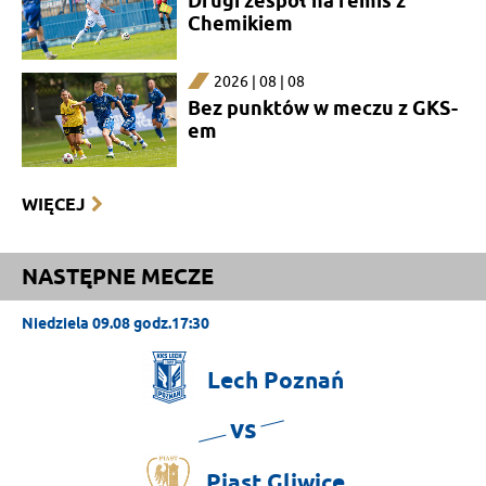
Drugi zespół na remis z
Chemikiem
2026 | 08 | 08
Bez punktów w meczu z GKS-
em
WIĘCEJ
NASTĘPNE MECZE
Niedziela 09.08 godz.17:30
Lech
Poznań
vs
Piast
Gliwice