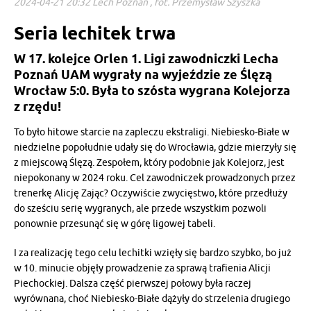
2024-04-21 20:32 Lech Poznań , fot. Przemysław Szyszka
Seria lechitek trwa
W 17. kolejce Orlen 1. Ligi zawodniczki Lecha
Poznań UAM wygrały na wyjeździe ze Ślęzą
Wrocław 5:0. Była to szósta wygrana Kolejorza
z rzędu!
To było hitowe starcie na zapleczu ekstraligi. Niebiesko-Białe w
niedzielne popołudnie udały się do Wrocławia, gdzie mierzyły się
z miejscową Ślęzą. Zespołem, który podobnie jak Kolejorz, jest
niepokonany w 2024 roku. Cel zawodniczek prowadzonych przez
trenerkę Alicję Zając? Oczywiście zwycięstwo, które przedłuży
do sześciu serię wygranych, ale przede wszystkim pozwoli
ponownie przesunąć się w górę ligowej tabeli.
I za realizację tego celu lechitki wzięły się bardzo szybko, bo już
w 10. minucie objęły prowadzenie za sprawą trafienia Alicji
Piechockiej. Dalsza część pierwszej połowy była raczej
wyrównana, choć Niebiesko-Białe dążyły do strzelenia drugiego