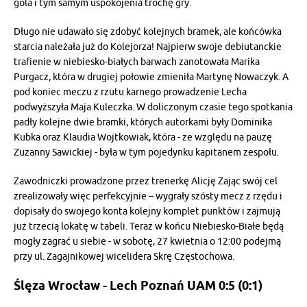
gola i tym samym uspokojenia trochę gry.
Długo nie udawało się zdobyć kolejnych bramek, ale końcówka
starcia należała już do Kolejorza! Najpierw swoje debiutanckie
trafienie w niebiesko-białych barwach zanotowała Marika
Purgacz, która w drugiej połowie zmieniła Martynę Nowaczyk. A
pod koniec meczu z rzutu karnego prowadzenie Lecha
podwyższyła Maja Kuleczka. W doliczonym czasie tego spotkania
padły kolejne dwie bramki, których autorkami były Dominika
Kubka oraz Klaudia Wojtkowiak, która - ze względu na pauzę
Zuzanny Sawickiej - była w tym pojedynku kapitanem zespołu.
Zawodniczki prowadzone przez trenerkę Alicję Zając swój cel
zrealizowały więc perfekcyjnie – wygrały szósty mecz z rzędu i
dopisały do swojego konta kolejny komplet punktów i zajmują
już trzecią lokatę w tabeli. Teraz w końcu Niebiesko-Białe będą
mogły zagrać u siebie - w sobotę, 27 kwietnia o 12:00 podejmą
przy ul. Zagajnikowej wicelidera Skrę Częstochowa.
Ślęza Wrocław - Lech Poznań UAM 0:5 (0:1)