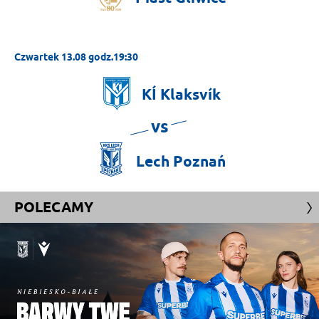
Czwartek 13.08 godz.19:30
KÍ
Klaksvík
vs
Lech
Poznań
POLECAMY