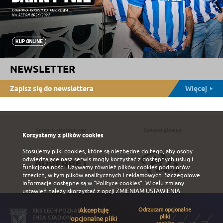
NEWSLETTER
Zapisz się do newslettera
Więcej
Sponsor strategiczny
Sponsor główny
Korzystamy z plików cookies
Stosujemy pliki cookies, które są niezbędne do tego, aby osoby
odwiedzające nasz serwis mogły korzystać z dostępnych usług i
funkcjonalności. Używamy również plików cookies podmiotów
trzecich, w tym plików analitycznych i reklamowych. Szczegołowe
informacje dostępne są w
"Polityce cookies"
. W celu zmiany
ustawień należy skorzystać z opcji
ZMIENIAM USTAWIENIA
.
Akceptuję
Odrzucam opcjonalne
KKS LECH POZNAŃ S.A.
pliki
ENEA STADION
opcjonalne pliki