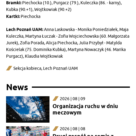
Bramki:
Piechocka (10.), Purgacz (79.), Kuleczka (86. - karny),
Kubka (90.+1), Wojtkowiak (90.+2)
Kartki:
Piechocka
Lech Poznań UAM:
Anna Laskowska - Monika Poniedziałek, Maja
Kuleczka, Martyna Łuczak - Zofia Wojciechowska (60. Małgorzata
Jurek), Zofia Porada, Alicja Piechocka, Julia Przybył - Matylda
Kościelak (75. Dominika Kubka), Martyna Nowaczyk (46. Marika
Purgacz), Klaudia Wojtkowiak
Sekcja kobieca
,
Lech Poznań UAM
News
2026 | 08 | 09
Organizacja ruchu w dniu
meczowym
2026 | 08 | 08