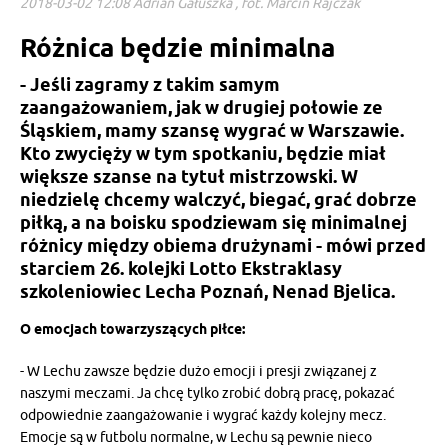
2018-03-02 12:08 Adrian Gałuszka , fot. Marcin Rajczak
Różnica będzie minimalna
- Jeśli zagramy z takim samym
zaangażowaniem, jak w drugiej połowie ze
Śląskiem, mamy szansę wygrać w Warszawie.
Kto zwycięży w tym spotkaniu, będzie miał
większe szanse na tytuł mistrzowski. W
niedzielę chcemy walczyć, biegać, grać dobrze
piłką, a na boisku spodziewam się minimalnej
różnicy między obiema drużynami - mówi przed
starciem 26. kolejki Lotto Ekstraklasy
szkoleniowiec Lecha Poznań, Nenad Bjelica.
O emocjach towarzyszących piłce:
- W Lechu zawsze będzie dużo emocji i presji związanej z
naszymi meczami. Ja chcę tylko zrobić dobrą pracę, pokazać
odpowiednie zaangażowanie i wygrać każdy kolejny mecz.
Emocje są w futbolu normalne, w Lechu są pewnie nieco