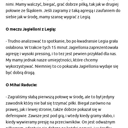
nimi. Mamy walczyć, biegać, grać dobrze pilką, tak jak w drugiej
połowie ze Śląskiem. Jeśli zagramy z taką agresją i zaufaniem do
siebie jak w środę, mamy szansę wygrać z Legią.
O meczu Jagielloni z Legią:
- Trudno analizować to spotkanie, bo po kwadransie Legia grała
osłabiona. W trakcie tych 15 minut Jagiellonia zaprezentowała
agresję i wysoki pressing, i to tez jest pewien przykład dla nas.
My mamy jednak nasze umiejętności, które chcemy
wykorzystywać. Niemniej to co pokazała Jagiellonia wydaje się
być dobrą drogą.
O Mihai Raducie:
- Zagraliśmy słabą pierwszą połowę w środę, ale to był jedyny
zawodnik który nie bał się trzymać piłki. Biegał zarówno na
prawej, jak i lewej stronie, także dobrze pokazał się w
defensywie. Zawsze jest pod grą, i wtedy kiedy gramy słabo, i
kiedy wywieramy presję na przeciwników. On jest odważnym