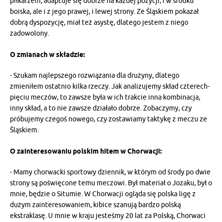
piłkarzem, adaptuje się dobrze na każdej pozycji, i w środku
boiska, ale i z jego prawej, i lewej strony. Ze Śląskiem pokazał
dobrą dyspozycję, miał też asystę, dlatego jestem z niego
zadowolony.
O zmianach w składzie:
- Szukam najlepszego rozwiązania dla drużyny, dlatego
zmieniłem ostatnio kilka rzeczy. Jak analizujemy skład czterech-
pięciu meczów, to zawsze była w ich trakcie inna kombinacja,
inny skład, a to nie zawsze działało dobrze. Zobaczymy, czy
próbujemy czegoś nowego, czy zostawiamy taktykę z meczu ze
Śląskiem.
O zainteresowaniu polskim hitem w Chorwacji:
- Mamy chorwacki sportowy dziennik, w którym od środy po dwie
strony są poświęcone temu meczowi. Był materiał o Jozaku, był o
mnie, będzie o Situmie. W Chorwacji ogląda się polska ligę z
dużym zainteresowaniem, kibice szanują bardzo polską
ekstraklasę. U mnie w kraju jesteśmy 20 lat za Polską, Chorwaci