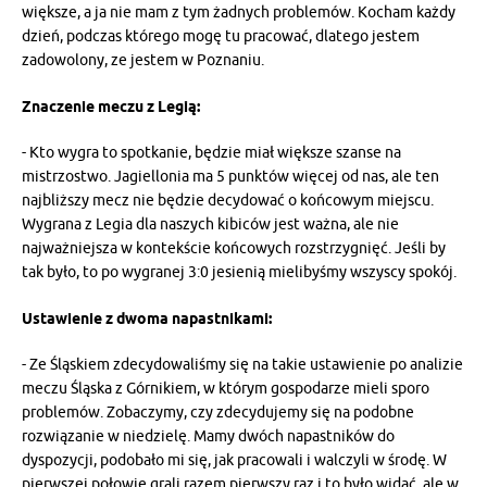
większe, a ja nie mam z tym żadnych problemów. Kocham każdy
dzień, podczas którego mogę tu pracować, dlatego jestem
zadowolony, ze jestem w Poznaniu.
Znaczenie meczu z Legią:
- Kto wygra to spotkanie, będzie miał większe szanse na
mistrzostwo. Jagiellonia ma 5 punktów więcej od nas, ale ten
najbliższy mecz nie będzie decydować o końcowym miejscu.
Wygrana z Legia dla naszych kibiców jest ważna, ale nie
najważniejsza w kontekście końcowych rozstrzygnięć. Jeśli by
tak było, to po wygranej 3:0 jesienią mielibyśmy wszyscy spokój.
Ustawienie z dwoma napastnikami:
- Ze Śląskiem zdecydowaliśmy się na takie ustawienie po analizie
meczu Śląska z Górnikiem, w którym gospodarze mieli sporo
problemów. Zobaczymy, czy zdecydujemy się na podobne
rozwiązanie w niedzielę. Mamy dwóch napastników do
dyspozycji, podobało mi się, jak pracowali i walczyli w środę. W
pierwszej połowie grali razem pierwszy raz i to było widać, ale w