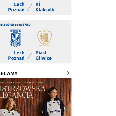
Lech
KÍ
|
Poznań
Klaksvík
iela 09.08 godz.17:30
Lech
Piast
|
Poznań
Gliwice
LECAMY