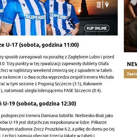
e U-17 (sobota, godzina 11:00)
y sposób zareagowali na porażkę z Zagłębiem Lubin i przed
NE
0. Trzy punkty w tej rywalizacji zapewniły dublety Olafa
ici w najbliższy weekend zmierzą się z sąsiadem w tabeli.
Zapis
 na koncie i o dwa oczka wyprzedza zespół trenera Michała
grać w tym sezonie z Pogonią Szczecin (3:1), Rakowem
), natomiast uległa liderującemu FASE Szczecin (0:4).
 U-19 (sobota, godzina 12:30)
podopieczni trenera Damiana Sobótki. Niebiesko-Biali jako
orów U-19 jest dotychczas niepokonana w lidze. Piłkarze
własnym stadionie Znicz Pruszków 6:2, a piłkę do domu po tej
Lechici zajmują obecnie trzecią lokatę w tabeli i