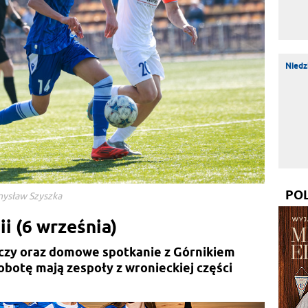
Niedz
PO
emysław Szyszka
i (6 września)
czy oraz domowe spotkanie z Górnikiem
sobotę mają zespoły z wronieckiej części