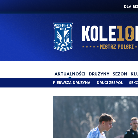
DLA BI
AKTUALNOŚCI
DRUŻYNY
SEZON
KL
PIERWSZA DRUŻYNA
DRUGI ZESPÓŁ
SEKC