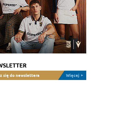
WSLETTER
z się do newslettera
Więcej