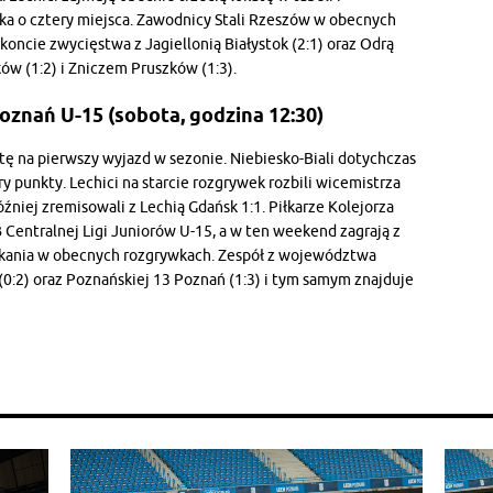
a o cztery miejsca. Zawodnicy Stali Rzeszów w obecnych
oncie zwycięstwa z Jagiellonią Białystok (2:1) oraz Odrą
ków (1:2) i Zniczem Pruszków (1:3).
oznań U-15 (sobota, godzina 12:30)
tę na pierwszy wyjazd w sezonie. Niebiesko-Biali dotychczas
 punkty. Lechici na starcie rozgrywek rozbili wicemistrza
później zremisowali z Lechią Gdańsk 1:1. Piłkarze Kolejorza
B Centralnej Ligi Juniorów U-15, a w ten weekend zagrają z
otkania w obecnych rozgrywkach. Zespół z województwa
0:2) oraz Poznańskiej 13 Poznań (1:3) i tym samym znajduje