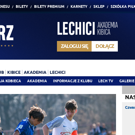
ZNESU
BILETY
BILETY PREMIUM
KARNETY
SKLEP
SZKÓŁKA PIŁ
ZALOGUJ SIĘ
DOŁĄCZ
UB
KIBICE
AKADEMIA
LECHICI
JA KOBIECA
AKADEMIA
INFORMACJE Z KLUBU
LECH TV
GALERIE
NA
Czwar