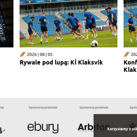
2026 | 08 | 05
202
Rywale pod lupą: KÍ Klaksvík
Konf
Klak
wny
Sponsorzy premium
Sponsorzy premium
Spon
Korzystamy z pli