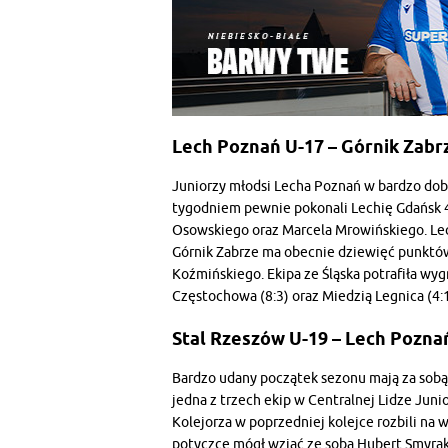
Lech Poznań U-17 – Górnik Zabrz
Juniorzy młodsi Lecha Poznań w bardzo dobr
tygodniem pewnie pokonali Lechię Gdańsk 4:
Osowskiego oraz Marcela Mrowińskiego. Lech
Górnik Zabrze ma obecnie dziewięć punktów
Koźmińskiego. Ekipa ze Śląska potrafiła wy
Częstochowa (8:3) oraz Miedzią Legnica (4:1
Stal Rzeszów U-19 – Lech Poznań
Bardzo udany początek sezonu mają za sobą 
jedna z trzech ekip w Centralnej Lidze Juni
Kolejorza w poprzedniej kolejce rozbili na 
potyczce mógł wziąć ze sobą Hubert Smyrak. 