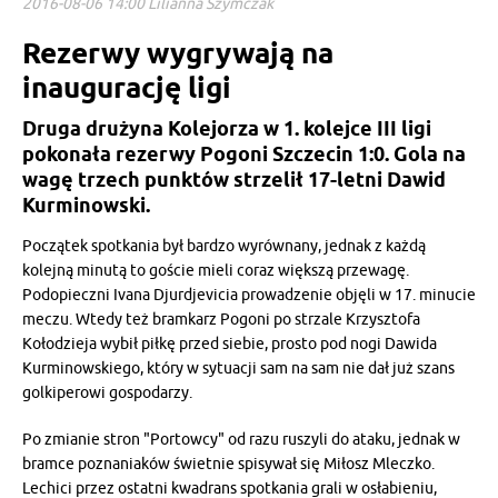
2016-08-06 14:00 Lilianna Szymczak
Rezerwy wygrywają na
inaugurację ligi
Druga drużyna Kolejorza w 1. kolejce III ligi
pokonała rezerwy Pogoni Szczecin 1:0. Gola na
wagę trzech punktów strzelił 17-letni Dawid
Kurminowski.
Początek spotkania był bardzo wyrównany, jednak z każdą
kolejną minutą to goście mieli coraz większą przewagę.
Podopieczni Ivana Djurdjevicia prowadzenie objęli w 17. minucie
meczu. Wtedy też bramkarz Pogoni po strzale Krzysztofa
Kołodzieja wybił piłkę przed siebie, prosto pod nogi Dawida
Kurminowskiego, który w sytuacji sam na sam nie dał już szans
golkiperowi gospodarzy.
Po zmianie stron "Portowcy" od razu ruszyli do ataku, jednak w
bramce poznaniaków świetnie spisywał się Miłosz Mleczko.
Lechici przez ostatni kwadrans spotkania grali w osłabieniu,