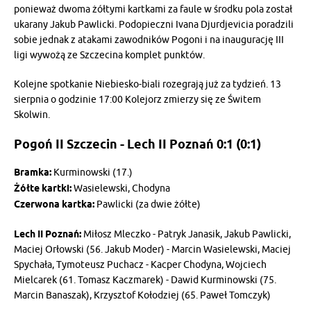
ponieważ dwoma żółtymi kartkami za faule w środku pola został
ukarany Jakub Pawlicki. Podopieczni Ivana Djurdjevicia poradzili
sobie jednak z atakami zawodników Pogoni i na inaugurację III
ligi wywożą ze Szczecina komplet punktów.
Kolejne spotkanie Niebiesko-biali rozegrają już za tydzień. 13
sierpnia o godzinie 17:00 Kolejorz zmierzy się ze Świtem
Skolwin.
Pogoń II Szczecin - Lech II Poznań 0:1 (0:1)
Bramka:
Kurminowski (17.)
Żółte kartki:
Wasielewski, Chodyna
Czerwona kartka:
Pawlicki (za dwie żółte)
Lech II Poznań:
Miłosz Mleczko - Patryk Janasik, Jakub Pawlicki,
Maciej Orłowski (56. Jakub Moder) - Marcin Wasielewski, Maciej
Spychała, Tymoteusz Puchacz - Kacper Chodyna, Wojciech
Mielcarek (61. Tomasz Kaczmarek) - Dawid Kurminowski (75.
Marcin Banaszak), Krzysztof Kołodziej (65. Paweł Tomczyk)