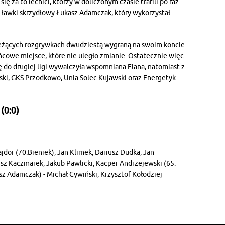
ę za to lechici, którzy w doliczonym czasie trafili po raz
 ławki skrzydłowy Łukasz Adamczak, który wykorzystał
ieżących rozgrywkach dwudziestą wygraną na swoim koncie.
cowe miejsce, które nie uległo zmianie. Ostatecznie więc
ę do drugiej ligi wywalczyła wspomniana Elana, natomiast z
ski, GKS Przodkowo, Unia Solec Kujawski oraz Energetyk
(0:0)
jdor (70.Bieniek), Jan Klimek, Dariusz Dudka, Jan
usz Kaczmarek, Jakub Pawlicki, Kacper Andrzejewski (65.
sz Adamczak) - Michał Cywiński, Krzysztof Kołodziej