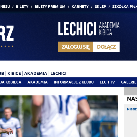
ZNESU
BILETY
BILETY PREMIUM
KARNETY
SKLEP
SZKÓŁKA PIŁ
ZALOGUJ SIĘ
DOŁĄCZ
UB
KIBICE
AKADEMIA
LECHICI
JA KOBIECA
AKADEMIA
INFORMACJE Z KLUBU
LECH TV
GALERIE
NA
Niedz