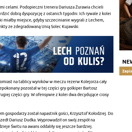
mi celami. Podopieczni trenera Dariusza Żurawia chcieli
zić dobrą dyspozycję z ostanich tygodni. Ich rywale z kolei
Taki miałby miejsce, gdyby szczecinianie wygrali z Lechem,
unkty ze zdegradowaną Unią Solec Kujawski.
NE
Zapis
tomiast na tablicy wyników w meczu rezerw Kolejorza cały
pokonany pozostał w tej części gry golkiper Bartosz
rugiej części gry. W ofensywie z kolei dwa decydujące ciosy
m gospodarzy został napastnik gości, Krzysztof Kołodziej. Do
zedł Dariusz Dudka. Wyprowadził on swój zespół na
zieje Świtu na awans oddaliły się jeszcze bardziej.