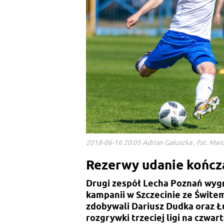
2018-06-16 20:05 Adrian Gałuszka , fot. Mar
Rezerwy udanie kończ
Drugi zespół Lecha Poznań wygr
kampanii w Szczecinie ze Świtem
zdobywali Dariusz Dudka oraz Ł
rozgrywki trzeciej ligi na czwarte