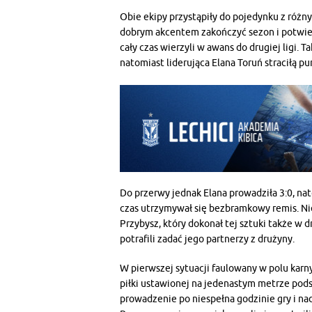
Obie ekipy przystąpiły do pojedynku z różny
dobrym akcentem zakończyć sezon i potwierd
cały czas wierzyli w awans do drugiej ligi. 
natomiast liderująca Elana Toruń straciłą p
Do przerwy jednak Elana prowadziła 3:0, na
czas utrzymywał się bezbramkowy remis. Nie
Przybysz, który dokonał tej sztuki także w d
potrafili zadać jego partnerzy z drużyny.
W pierwszej sytuacji faulowany w polu karny
piłki ustawionej na jedenastym metrze pods
prowadzenie po niespełna godzinie gry i nad