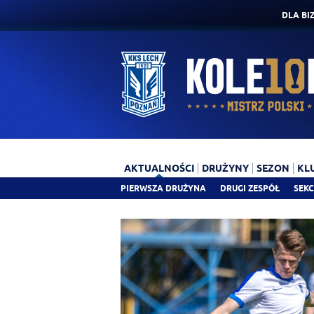
DLA BI
AKTUALNOŚCI
DRUŻYNY
SEZON
KL
PIERWSZA DRUŻYNA
DRUGI ZESPÓŁ
SEKC