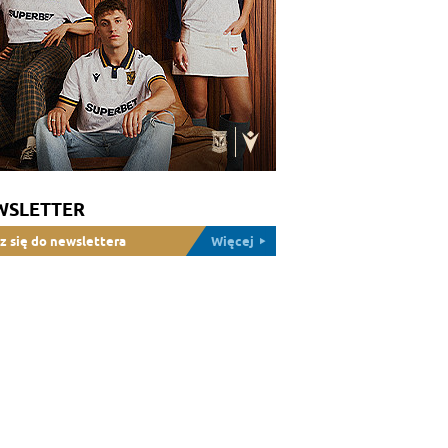
WSLETTER
z się do newslettera
Więcej