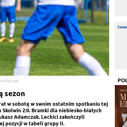
Czwar
PO
cin Rajczak
ą sezon
ał w sobotę w swoim ostatnim spotkaniu tej
 Skolwin 2:0. Bramki dla niebiesko-białych
ukasz Adamczak. Lechici zakończyli
j pozycji w tabeli grupy II.