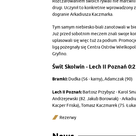
Rozczarowaniem swoich rywali nie martwili si
drugi. Uczynił to konkretnie wprowadzony z
dogranie Arkadiusza Kaczmarka.
Tym samym niebiesko-biali zanotowali w b
Już przed sobotnim meczem znali swoje koń
uplasowali się więc tuż za podium. Promocj
ligą pożegnały się Centra Ostrów Wielkopol
Gryfino.
Świt Skolwin - Lech II Poznań 0:2 
Bramki:
Dudka (56 - karny), Adamczak (90)
Lech II Poznań:
Bartosz Przybysz - Karol Sma
Andrzejewski (82. Jakub Borowiak) - Arkadi
Kacper Friska), Tomasz Kaczmarek (75. Łuka
Rezerwy