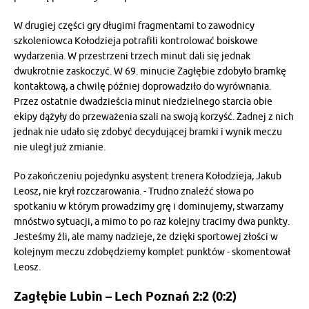
W drugiej części gry długimi fragmentami to zawodnicy
szkoleniowca Kołodzieja potrafili kontrolować boiskowe
wydarzenia. W przestrzeni trzech minut dali się jednak
dwukrotnie zaskoczyć. W 69. minucie Zagłębie zdobyło bramkę
kontaktową, a chwilę później doprowadziło do wyrównania.
Przez ostatnie dwadzieścia minut niedzielnego starcia obie
ekipy dążyły do przeważenia szali na swoją korzyść. Żadnej z nich
jednak nie udało się zdobyć decydującej bramki i wynik meczu
nie uległ już zmianie.
Po zakończeniu pojedynku asystent trenera Kołodzieja, Jakub
Leosz, nie krył rozczarowania. - Trudno znaleźć słowa po
spotkaniu w którym prowadzimy grę i dominujemy, stwarzamy
mnóstwo sytuacji, a mimo to po raz kolejny tracimy dwa punkty.
Jesteśmy źli, ale mamy nadzieje, że dzięki sportowej złości w
kolejnym meczu zdobędziemy komplet punktów - skomentował
Leosz.
Zagłębie Lubin – Lech Poznań 2:2 (0:2)