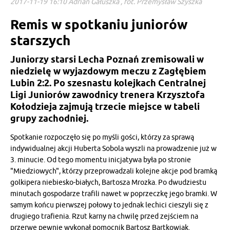
2017-11-19 16:10 Adrian Gałuszka , fot. Przemysław Szyszka
Remis w spotkaniu juniorów
starszych
Juniorzy starsi Lecha Poznań zremisowali w
niedzielę w wyjazdowym meczu z Zagłębiem
Lubin 2:2. Po szesnastu kolejkach Centralnej
Ligi Juniorów zawodnicy trenera Krzysztofa
Kołodzieja zajmują trzecie miejsce w tabeli
grupy zachodniej.
Spotkanie rozpoczęło się po myśli gości, którzy za sprawą
indywidualnej akcji Huberta Sobola wyszli na prowadzenie już w
3. minucie. Od tego momentu inicjatywa była po stronie
"Miedziowych", którzy przeprowadzali kolejne akcje pod bramką
golkipera niebiesko-białych, Bartosza Mrozka. Po dwudziestu
minutach gospodarze trafili nawet w poprzeczkę jego bramki. W
samym końcu pierwszej połowy to jednak lechici cieszyli się z
drugiego trafienia. Rzut karny na chwilę przed zejściem na
przerwę pewnie wykonał pomocnik Bartosz Bartkowiak.