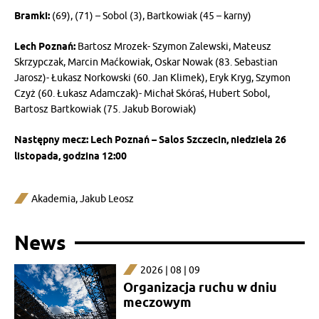
Bramki:
(69), (71) – Sobol (3), Bartkowiak (45 – karny)
Lech Poznań:
Bartosz Mrozek- Szymon Zalewski, Mateusz
Skrzypczak, Marcin Maćkowiak, Oskar Nowak (83. Sebastian
Jarosz)- Łukasz Norkowski (60. Jan Klimek), Eryk Kryg, Szymon
Czyż (60. Łukasz Adamczak)- Michał Skóraś, Hubert Sobol,
Bartosz Bartkowiak (75. Jakub Borowiak)
Następny mecz: Lech Poznań – Salos Szczecin, niedziela 26
listopada, godzina 12:00
Akademia
,
Jakub Leosz
News
2026 | 08 | 09
Organizacja ruchu w dniu
meczowym