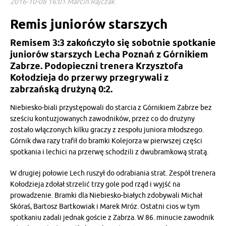
2016-10-08 16:01 Marcin Rajczak
Remis juniorów starszych
Remisem 3:3 zakończyło się sobotnie spotkanie
juniorów starszych Lecha Poznań z Górnikiem
Zabrze. Podopieczni trenera Krzysztofa
Kołodzieja do przerwy przegrywali z
zabrzańską drużyną 0:2.
Niebiesko-biali przystępowali do starcia z Górnikiem Zabrze bez
sześciu kontuzjowanych zawodników, przez co do drużyny
zostało włączonych kilku graczy z zespołu juniora młodszego.
Górnik dwa razy trafił do bramki Kolejorza w pierwszej części
spotkania i lechici na przerwę schodzili z dwubramkową stratą.
W drugiej połowie Lech ruszył do odrabiania strat. Zespół trenera
Kołodzieja zdołał strzelić trzy gole pod rząd i wyjść na
prowadzenie. Bramki dla Niebiesko-białych zdobywali Michał
Skóraś, Bartosz Bartkowiak i Marek Mróz. Ostatni cios w tym
spotkaniu zadali jednak goście z Zabrza. W 86. minucie zawodnik