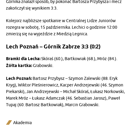
Górnika znalazł sposób, by pokonać Bartosza Przybysza i mecz
zakończył się wynikiem 3:3.
Kolejorz najbliższe spotkanie w Centralnej Lidze Juniorów
rozegra w sobotę, 15 października. Lechici o godzinie 12:00
zmierzą się na wyjeździe z Miedzią Legnica.
Lech Poznań – Górnik Zabrze 3:3 (0:2)
Bramki dla Lecha:
Skóraś (60.), Bartkowiak (68.), Mróz (84.).
Żółta kartka:
Grabowski.
Lech Poznań:
Bartosz Przybysz – Szymon Zalewski (88. Eryk
Kryg), Wiktor Pleśnierowicz, Kacper Andrzejewski (46. Szymon
Piekarski), Jan Andrzejewski – Michał Skóraś, Łukasz Norkowski,
Marek Mróz – Łukasz Adamczak (46. Sebastian Jarosz), Paweł
Tupaj (60. Bartosz Bartkowiak), Marcin Grabowski.
Akademia