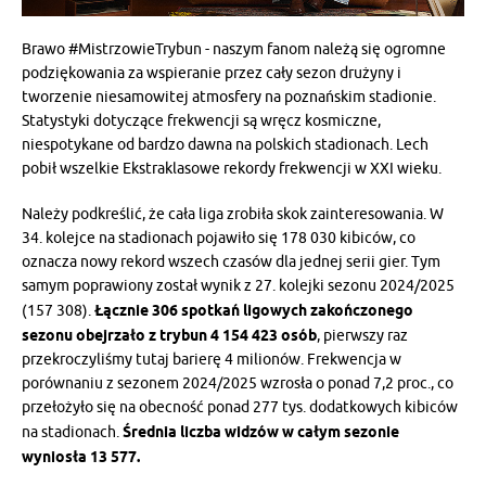
Brawo #MistrzowieTrybun - naszym fanom należą się ogromne
podziękowania za wspieranie przez cały sezon drużyny i
tworzenie niesamowitej atmosfery na poznańskim stadionie.
Statystyki dotyczące frekwencji są wręcz kosmiczne,
niespotykane od bardzo dawna na polskich stadionach. Lech
pobił wszelkie Ekstraklasowe rekordy frekwencji w XXI wieku.
Należy podkreślić, że cała liga zrobiła skok zainteresowania. W
34. kolejce na stadionach pojawiło się 178 030 kibiców, co
oznacza nowy rekord wszech czasów dla jednej serii gier. Tym
samym poprawiony został wynik z 27. kolejki sezonu 2024/2025
(157 308).
Łącznie 306 spotkań ligowych zakończonego
sezonu obejrzało z trybun 4 154 423 osób
, pierwszy raz
przekroczyliśmy tutaj barierę 4 milionów. Frekwencja w
porównaniu z sezonem 2024/2025 wzrosła o ponad 7,2 proc., co
przełożyło się na obecność ponad 277 tys. dodatkowych kibiców
na stadionach.
Średnia liczba widzów w całym sezonie
wyniosła 13 577.