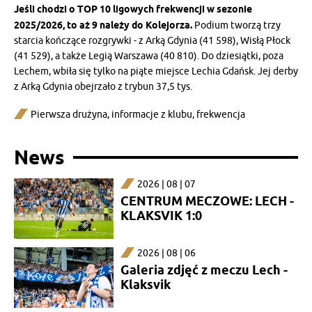
Jeśli chodzi o TOP 10 ligowych frekwencji w sezonie
2025/2026, to aż 9 należy do Kolejorza.
Podium tworzą trzy
starcia kończące rozgrywki - z Arką Gdynia (41 598), Wisłą Płock
(41 529), a także Legią Warszawa (40 810). Do dziesiątki, poza
Lechem, wbiła się tylko na piąte miejsce Lechia Gdańsk. Jej derby
z Arką Gdynia obejrzało z trybun 37,5 tys.
Pierwsza drużyna
,
informacje z klubu
,
frekwencja
News
2026 | 08 | 07
CENTRUM MECZOWE: LECH -
KLAKSVIK 1:0
2026 | 08 | 06
Galeria zdjęć z meczu Lech -
Klaksvik