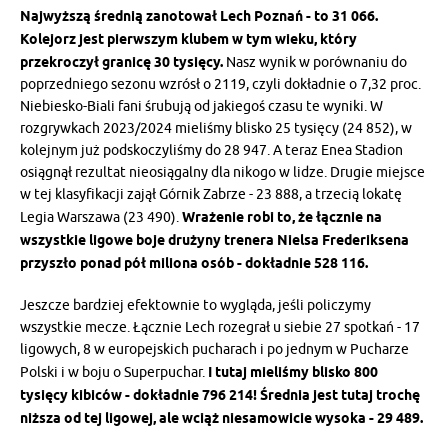
Najwyższą średnią zanotował Lech Poznań - to 31 066.
Kolejorz jest pierwszym klubem w tym wieku, który
przekroczył granicę 30 tysięcy.
Nasz wynik w porównaniu do
poprzedniego sezonu wzrósł o 2119, czyli dokładnie o 7,32 proc.
Niebiesko-Biali fani śrubują od jakiegoś czasu te wyniki. W
rozgrywkach 2023/2024 mieliśmy blisko 25 tysięcy (24 852), w
kolejnym już podskoczyliśmy do 28 947. A teraz Enea Stadion
osiągnął rezultat nieosiągalny dla nikogo w lidze. Drugie miejsce
w tej klasyfikacji zajął Górnik Zabrze - 23 888, a trzecią lokatę
Legia Warszawa (23 490).
Wrażenie robi to, że łącznie na
wszystkie ligowe boje drużyny trenera Nielsa Frederiksena
przyszło ponad pół miliona osób - dokładnie 528 116.
Jeszcze bardziej efektownie to wygląda, jeśli policzymy
wszystkie mecze. Łącznie Lech rozegrał u siebie 27 spotkań - 17
ligowych, 8 w europejskich pucharach i po jednym w Pucharze
Polski i w boju o Superpuchar.
I tutaj mieliśmy blisko 800
tysięcy kibiców - dokładnie 796 214! Średnia jest tutaj trochę
niższa od tej ligowej, ale wciąż niesamowicie wysoka - 29 489.