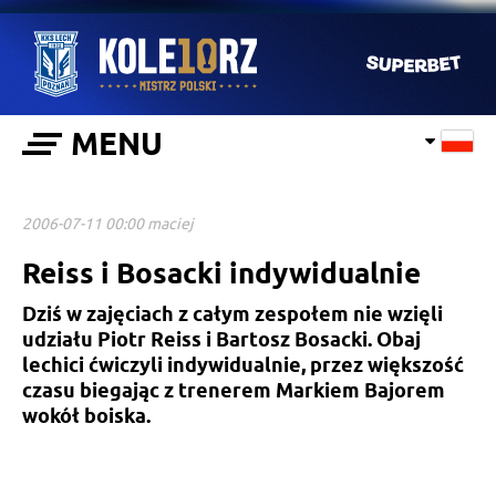
MENU
2006-07-11 00:00 maciej
Reiss i Bosacki indywidualnie
Dziś w zajęciach z całym zespołem nie wzięli
udziału Piotr Reiss i Bartosz Bosacki. Obaj
lechici ćwiczyli indywidualnie, przez większość
czasu biegając z trenerem Markiem Bajorem
wokół boiska.