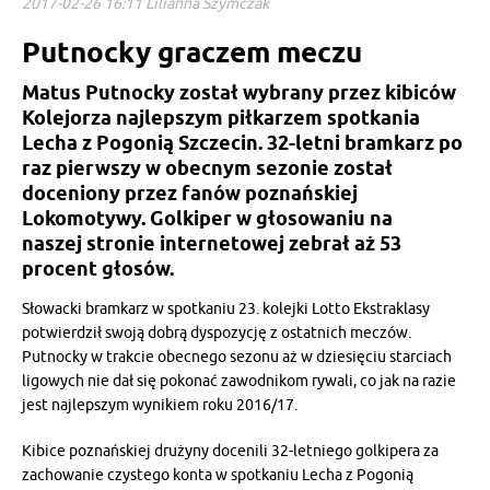
2017-02-26 16:11 Lilianna Szymczak
Putnocky graczem meczu
Matus Putnocky został wybrany przez kibiców
Kolejorza najlepszym piłkarzem spotkania
Lecha z Pogonią Szczecin. 32-letni bramkarz po
raz pierwszy w obecnym sezonie został
doceniony przez fanów poznańskiej
Lokomotywy. Golkiper w głosowaniu na
naszej stronie internetowej zebrał aż 53
procent głosów.
Słowacki bramkarz w spotkaniu 23. kolejki Lotto Ekstraklasy
potwierdził swoją dobrą dyspozycję z ostatnich meczów.
Putnocky w trakcie obecnego sezonu aż w dziesięciu starciach
ligowych nie dał się pokonać zawodnikom rywali, co jak na razie
jest najlepszym wynikiem roku 2016/17.
Kibice poznańskiej drużyny docenili 32-letniego golkipera za
zachowanie czystego konta w spotkaniu Lecha z Pogonią