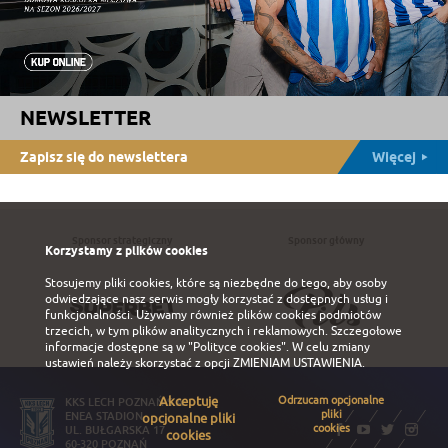
NEWSLETTER
Zapisz się do newslettera
Więcej
Sponsor strategiczny
Sponsor główny
Korzystamy z plików cookies
Stosujemy pliki cookies, które są niezbędne do tego, aby osoby
odwiedzające nasz serwis mogły korzystać z dostępnych usług i
funkcjonalności. Używamy również plików cookies podmiotów
trzecich, w tym plików analitycznych i reklamowych. Szczegołowe
informacje dostępne są w
"Polityce cookies"
. W celu zmiany
ustawień należy skorzystać z opcji
ZMIENIAM USTAWIENIA
.
Akceptuję
Odrzucam opcjonalne
KKS LECH POZNAŃ S.A.
pliki
ENEA STADION
opcjonalne pliki
cookies
UL. BUŁGARSKA 17
cookies
60-320 POZNAŃ