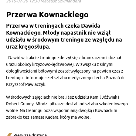
2016-07-20 12:30 Mateusz Szymandera
Przerwa Kownackiego
Przerwa w treningach czeka Dawida
Kownackiego. Młody napastnik nie wziął
udziału w środowym treningu ze względu na
uraz kręgosłupa.
- Dawid w trakcie treningu zderzył się z bramkarzem i doznał
urazu okolicy krzyżowo-lędźwiowej. W związku z silnymi
dolegliwościami bólowymi został wyłączony na pewien czas z
treningu - informuje szef sztabu medycznego Lecha Poznań dr
Krzysztof Pawlaczyk.
W środowych zajęciach nie brali też udziału Kamil Jóźwiak i
Robert Gumny. Młodzi piłkarze dostali od sztabu szkoleniowego
wolne. Na treningu poza wspomnianą dwójką i Kownackim
zabrakło też Tamasa Kadara, który ma wolne.
Pierwsza drużyna