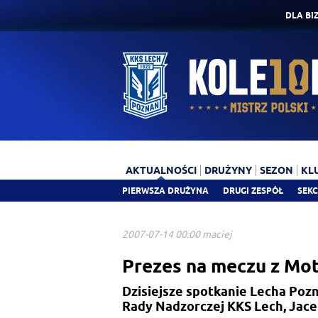
DLA BI
AKTUALNOŚCI
DRUŻYNY
SEZON
KL
PIERWSZA DRUŻYNA
DRUGI ZESPÓŁ
SEKC
2007-07-14 00:00 maciej
Prezes na meczu z Mo
Dzisiejsze spotkanie Lecha Poz
Rady Nadzorczej KKS Lech, Jace