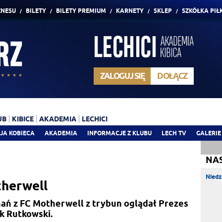
ZNESU
BILETY
BILETY PREMIUM
KARNETY
SKLEP
SZKÓŁKA PIŁ
ZALOGUJ SIĘ
DOŁĄCZ
UB
KIBICE
AKADEMIA
LECHICI
JA KOBIECA
AKADEMIA
INFORMACJE Z KLUBU
LECH TV
GALERIE
NA
Niedz
therwell
nań z FC Motherwell z trybun oglądał Prezes
k Rutkowski.