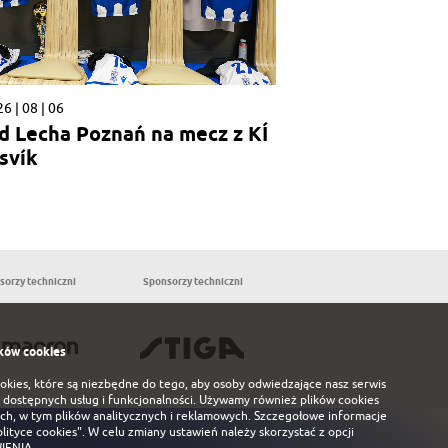
6 | 08 | 06
d Lecha Poznań na mecz z KÍ
svík
sorzy techniczni
Sponsorzy techniczni
Partnerzy
ków cookies
ookies, które są niezbędne do tego, aby osoby odwiedzające nasz serwis
 dostępnych usług i funkcjonalności. Używamy również plików cookies
ch, w tym plików analitycznych i reklamowych. Szczegołowe informacje
olityce cookies"
. W celu zmiany ustawień należy skorzystać z opcji