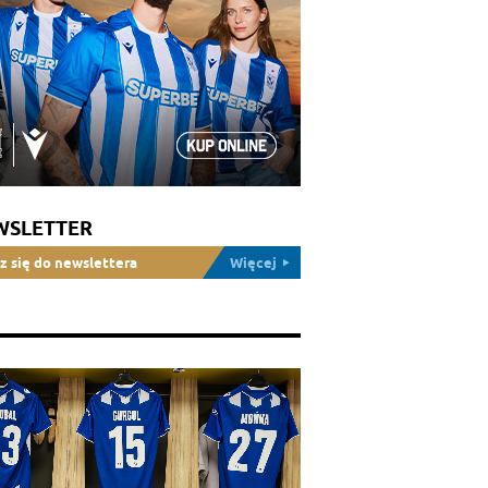
WSLETTER
z się do newslettera
Więcej