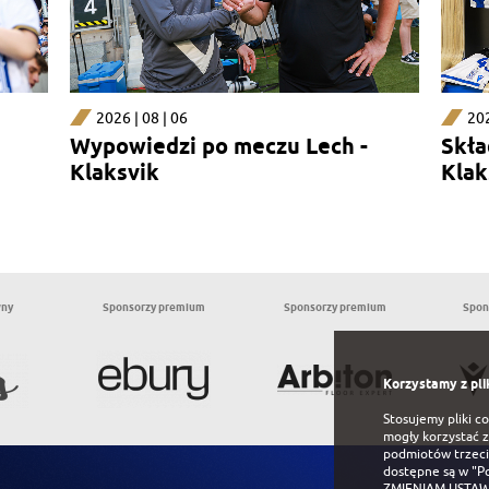
2026 | 08 | 06
202
Wypowiedzi po meczu Lech -
Skła
Klaksvik
Klak
wny
Sponsorzy premium
Sponsorzy premium
Spon
Korzystamy z pli
Stosujemy pliki c
mogły korzystać z
podmiotów trzeci
dostępne są w
"P