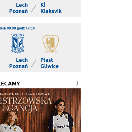
Lech
KÍ
|
Poznań
Klaksvík
iela 09.08 godz.17:30
Lech
Piast
|
Poznań
Gliwice
LECAMY