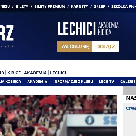
ZNESU
BILETY
BILETY PREMIUM
KARNETY
SKLEP
SZKÓŁKA PIŁ
ZALOGUJ SIĘ
DOŁĄCZ
UB
KIBICE
AKADEMIA
LECHICI
JA KOBIECA
AKADEMIA
INFORMACJE Z KLUBU
LECH TV
GALERIE
NA
Czwar