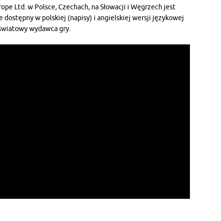
pe Ltd. w Polsce, Czechach, na Słowacji i Węgrzech jest
dostępny w polskiej (napisy) i angielskiej wersji językowej
 światowy wydawca gry.