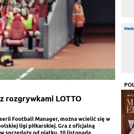
Niedz
PO
 z rozgrywkami LOTTO
 serii Football Manager, można wcielić się w
skiej ligi piłkarskiej. Gra z oficjalną
 w sprzedaży od piątku, 10 listopada