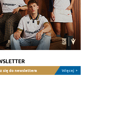
WSLETTER
z się do newslettera
Więcej