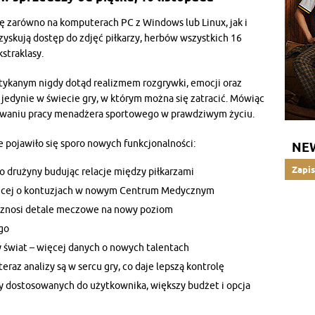
 zarówno na komputerach PC z Windows lub Linux, jak i
e zyskują dostęp do zdjęć piłkarzy, herbów wszystkich 16
straklasy.
tykanym nigdy dotąd realizmem rozgrywki, emocji oraz
 jedynie w świecie gry, w którym można się zatracić. Mówiąc
nywaniu pracy menadżera sportowego w prawdziwym życiu.
 pojawiło się sporo nowych funkcjonalności:
NE
Zapis
 drużyny budując relacje między piłkarzami
więcej o kontuzjach w nowym Centrum Medycznym
 wznosi detale meczowe na nowy poziom
go
świat – więcej danych o nowych talentach
eraz analizy są w sercu gry, co daje lepszą kontrolę
y dostosowanych do użytkownika, większy budżet i opcja