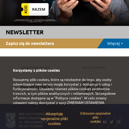
NEWSLETTER
Zapisz się do newslettera
Więcej
Sponsor strategiczny
Sponsor główny
Korzystamy z plików cookies
Stosujemy pliki cookies, które są niezbędne do tego, aby osoby
odwiedzające nasz serwis mogły korzystać z dostępnych usług i
funkcjonalności. Używamy również plików cookies podmiotów
trzecich, w tym plików analitycznych i reklamowych. Szczegołowe
informacje dostępne są w
"Polityce cookies"
. W celu zmiany
ustawień należy skorzystać z opcji
ZMIENIAM USTAWIENIA
.
Akceptuję
Odrzucam opcjonalne
KKS LECH POZNAŃ S.A.
pliki
ENEA STADION
opcjonalne pliki
cookies
UL. BUŁGARSKA 17
cookies
60-320 POZNAŃ