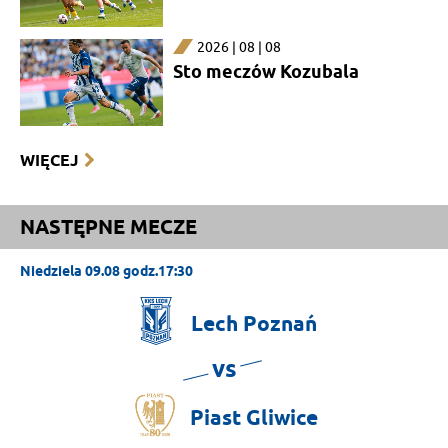
2026 | 08 | 08
Sto meczów Kozubala
WIĘCEJ
NASTĘPNE MECZE
Niedziela 09.08 godz.17:30
Lech
Poznań
vs
Piast
Gliwice