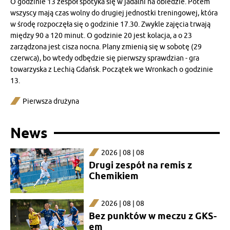
O godzinie 13 zespół spotyka się w jadalni na obiedzie. Potem
wszyscy mają czas wolny do drugiej jednostki treningowej, która
w środę rozpoczęła się o godzinie 17.30. Zwykle zajęcia trwają
między 90 a 120 minut. O godzinie 20 jest kolacja, a o 23
zarządzona jest cisza nocna. Plany zmienią się w sobotę (29
czerwca), bo wtedy odbędzie się pierwszy sprawdzian - gra
towarzyska z Lechią Gdańsk. Początek we Wronkach o godzinie
13.
Pierwsza drużyna
News
2026 | 08 | 08
Drugi zespół na remis z
Chemikiem
2026 | 08 | 08
Bez punktów w meczu z GKS-
em