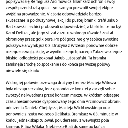
popisywał się Remigiusz Arcimowicz. Bramkarz uchronił swój
zespół przed stratą gola i tym samym pozwolił swojej ekipie
wyjść na prowadzenie. Victoria odpowiedziała bardzo
skutecznie, a po drużynowej akcji do pustej bramki trafił Jakub
Bartkowski. Lechici próbowali odpowiedzieć, a bliski ku temu był
Karol Delikat, ale jego strzał z rzutu wolnego również został
obroniony przez golkipera. Po pół godzinie gry tablica świetlna
pokazywała wynik już 0:2. Drużyna z Wrześni ponownie dobrze
rozegrała swoją akcję, w wyniku czego Ignacego Zakrzewskiego z
bliskiej odległości pokonał Jakub Lutostański. Ta bramka
zamknęła trochę to spotkanie i do końca pierwszej połowy
niewiele się działo.
W drugiej połowie przewaga drużyny trenera Macieja Wilusza
była niezaprzeczalna, lecz gospodarze konkrety zaczęli sobie
tworzyć na kwadrans przed końcem meczu. W krótkim odstępie
czasu niesamowicie dysponowany tego dnia Arcimowicz obronił
uderzenia Daniela Chejdysza, Macieja Wichtowskiego oraz
ponownie z rzutu wolnego Delikata. Bramkarz w 83. minucie w
końcu jednak skapitulował, po uderzeniu z wewnątrz pola
karnego Filipa Wilaka. Niebiesko-Biali do samego końca