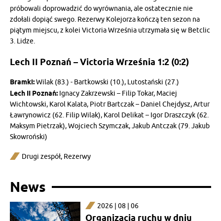
próbowali doprowadzić do wyrównania, ale ostatecznie nie
zdołali dopiąć swego. Rezerwy Kolejorza kończą ten sezon na
piątym miejscu, z kolei Victoria Września utrzymała się w Betclic
3. Lidze.
Lech II Poznań – Victoria Września 1:2 (0:2)
Bramki:
Wilak (83.) - Bartkowski (10.), Lutostański (27.)
Lech II Poznań:
Ignacy Zakrzewski – Filip Tokar, Maciej
Wichtowski, Karol Kalata, Piotr Bartczak – Daniel Chejdysz, Artur
Ławrynowicz (62. Filip Wilak), Karol Delikat – Igor Draszczyk (62.
Maksym Pietrzak), Wojciech Szymczak, Jakub Antczak (79. Jakub
Skowroński)
Drugi zespół
,
Rezerwy
News
2026 | 08 | 06
Organizacja ruchu w dniu