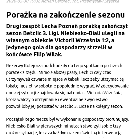
2026-05-30 19:02 Adrian Garbiec , fot. Przemysław Szyszka
Porażka na zakończenie sezonu
Drugi zespół Lecha Poznań porażką zakończył
sezon Betclic 3. Ligi. Niebiesko-Biali ulegli na
własnym obiekcie Victorii Września 1:2, a
jedynego gola dla gospodarzy strzelił w
końcówce Filip Wilak.
Rezerwy Kolejorza podchodziły do tego spotkania po trzech
porażek z rzędu. Mimo słabszej passy, Lechici cały czas
utrzymywali czwarte miejsce w tabeli, lecz żeby utrzymać tę
lokatę musieli w sobotnie popołudnie wygrać. W zdecydowanie
gorszej sytuacji znajdowała się natomiast Victoria Września,
która walczy o utrzymanie i ewentualne zwycięstwo
pozwoliłoby jej pozostać w Betclic 3. Lidze na kolejny sezon.
Początek tego meczu był w wykonaniu gospodarzy piorunujący.
Niebiesko-Biali w pierwszych minutach stworzyli sobie trzy
groźne sytuacje, lecz za każdym razem świetną interwencją