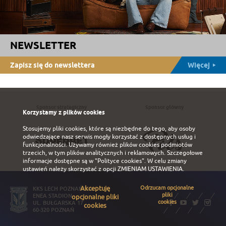
NEWSLETTER
Zapisz się do newslettera
Więcej
Sponsor strategiczny
Sponsor główny
Korzystamy z plików cookies
Stosujemy pliki cookies, które są niezbędne do tego, aby osoby
odwiedzające nasz serwis mogły korzystać z dostępnych usług i
funkcjonalności. Używamy również plików cookies podmiotów
trzecich, w tym plików analitycznych i reklamowych. Szczegołowe
informacje dostępne są w
"Polityce cookies"
. W celu zmiany
ustawień należy skorzystać z opcji
ZMIENIAM USTAWIENIA
.
Akceptuję
Odrzucam opcjonalne
KKS LECH POZNAŃ S.A.
pliki
ENEA STADION
opcjonalne pliki
cookies
UL. BUŁGARSKA 17
cookies
60-320 POZNAŃ