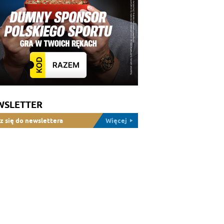
WSLETTER
z się do newslettera
Więcej