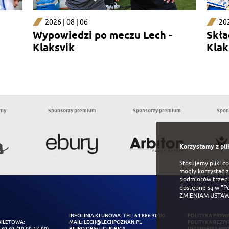
2026 | 08 | 06
202
Wypowiedzi po meczu Lech -
Skła
Klaksvik
Klak
wny
Sponsorzy premium
Sponsorzy premium
Spon
Korzystamy z pli
Stosujemy pliki c
mogły korzystać z
podmiotów trzeci
dostępne są w
"P
ZMIENIAM USTAW
INFOLINIA KLUBOWA: TEL:
61 886 30 00
POLITYKA PRYW
BILETOWA:
MAIL:
LECH@LECHPOZNAN.PL
POLITYKA BEZPI
 30 30
(10:00-17:00)
BIURO OBSŁUGI KIBICA
USTAWIENIA PR