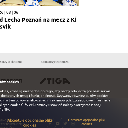
6 | 08 | 06
d Lecha Poznań na mecz z KÍ
svík
sorzy techniczni
Sponsorzy techniczni
Partnerzy
ków cookies
ookies, które są niezbędne do tego, aby osoby odwiedzające nasz serwis
 dostępnych usług i funkcjonalności. Używamy również plików cookies
ch, w tym plików analitycznych i reklamowych. Szczegołowe informacje
olityce cookies"
. W celu zmiany ustawień należy skorzystać z opcji
IENIA
.
Akceptuję opcjonalne pliki
Odrzucam opcjonalne pliki
ATNOŚCI
cookies
ECZEŃSTWA DZIECI
cookies
YWATNOŚCI