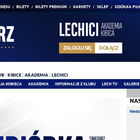
ZNESU
BILETY
BILETY PREMIUM
KARNETY
SKLEP
SZKÓŁKA PIŁ
ZALOGUJ SIĘ
DOŁĄCZ
UB
KIBICE
AKADEMIA
LECHICI
JA KOBIECA
AKADEMIA
INFORMACJE Z KLUBU
LECH TV
GALERIE
NA
Niedz