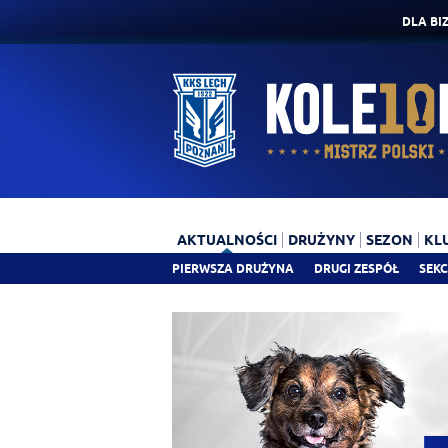
DLA BI
AKTUALNOŚCI
DRUŻYNY
SEZON
KL
PIERWSZA DRUŻYNA
DRUGI ZESPÓŁ
SEKC