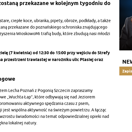
zostaną przekazane w kolejnym tygodniu do
tare, ciepłe koce, ubranka, pipety, obroże, podkłady, a także
staną przekazane do poznańskiego schroniska znajdującego
arzyszenia WioskowoMi trafią budy, które zbudują nasi młodzi
elę (7 kwietnia) od 12:30 do 15:00 przy wejściu do Strefy
a przestrzeni trawiastej w narożniku ulic Ptasiej oraz
NE
Zapis
ingowe
eczem Lecha Poznań z Pogonią Szczecin zapraszamy
we „Wuchta Łap”, które odbywają się nad Jeziorem
a promowaniu aktywnego spędzania czasu z psem,
cji jest wspólna aktywność na świeżym powietrzu. A łącząc
do wzrostu świadomości na temat odpowiedzialnej opieki nad
kna lokalnej natury.