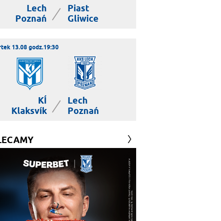
Lech
Piast
|
Poznań
Gliwice
tek 13.08 godz.19:30
KÍ
Lech
|
Klaksvík
Poznań
LECAMY