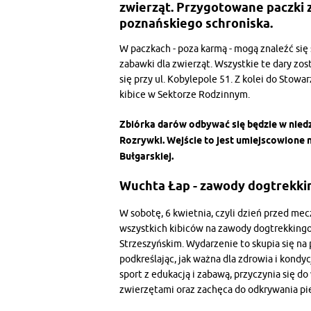
zwierząt. Przygotowane paczki 
poznańskiego schroniska.
W paczkach - poza karmą - mogą znaleźć się s
zabawki dla zwierząt. Wszystkie te dary zo
się przy ul. Kobylepole 51. Z kolei do Stow
kibice w Sektorze Rodzinnym.
Zbiórka darów odbywać się będzie w niedzi
Rozrywki. Wejście to jest umiejscowione n
Bułgarskiej.
Wuchta Łap - zawody dogtrekk
W sobotę, 6 kwietnia, czyli dzień przed m
wszystkich kibiców na zawody dogtrekkingo
Strzeszyńskim. Wydarzenie to skupia się n
podkreślając, jak ważna dla zdrowia i kondy
sport z edukacją i zabawą, przyczynia się 
zwierzętami oraz zachęca do odkrywania pię