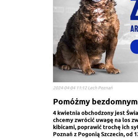
2024-04-04 11:12 Lech Poznań
Pomóżmy bezdomnym 
4 kwietnia obchodzony jest Świ
chcemy zwrócić uwagę na los zw
kibicami, poprawić trochę ich s
Poznań z Pogonią Szczecin, od 1