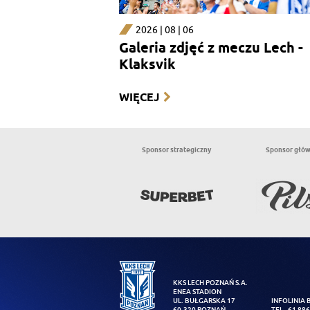
2026 | 08 | 06
Galeria zdjęć z meczu Lech -
Klaksvik
WIĘCEJ
Sponsor strategiczny
Sponsor głó
KKS LECH POZNAŃ S.A.
ENEA STADION
UL. BUŁGARSKA 17
INFOLINIA 
60-320 POZNAŃ
TEL. 61 886