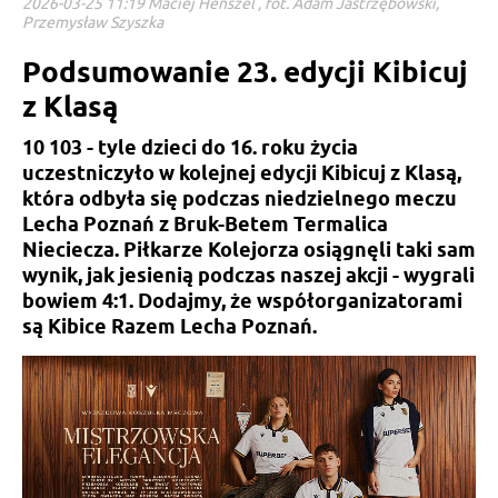
2026-03-25 11:19 Maciej Henszel , fot. Adam Jastrzębowski,
Przemysław Szyszka
Podsumowanie 23. edycji Kibicuj
z Klasą
10 103 - tyle dzieci do 16. roku życia
uczestniczyło w kolejnej edycji Kibicuj z Klasą,
która odbyła się podczas niedzielnego meczu
Lecha Poznań z Bruk-Betem Termalica
Nieciecza. Piłkarze Kolejorza osiągnęli taki sam
wynik, jak jesienią podczas naszej akcji - wygrali
bowiem 4:1. Dodajmy, że współorganizatorami
są Kibice Razem Lecha Poznań.