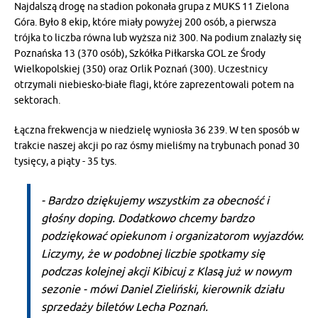
Najdalszą drogę na stadion pokonała grupa z MUKS 11 Zielona
Góra. Było 8 ekip, które miały powyżej 200 osób, a pierwsza
trójka to liczba równa lub wyższa niż 300. Na podium znalazły się
Poznańska 13 (370 osób), Szkółka Piłkarska GOL ze Środy
Wielkopolskiej (350) oraz Orlik Poznań (300). Uczestnicy
otrzymali niebiesko-białe flagi, które zaprezentowali potem na
sektorach.
Łączna frekwencja w niedzielę wyniosła 36 239. W ten sposób w
trakcie naszej akcji po raz ósmy mieliśmy na trybunach ponad 30
tysięcy, a piąty - 35 tys.
- Bardzo dziękujemy wszystkim za obecność i
głośny doping. Dodatkowo chcemy bardzo
podziękować opiekunom i organizatorom wyjazdów.
Liczymy, że w podobnej liczbie spotkamy się
podczas kolejnej akcji Kibicuj z Klasą już w nowym
sezonie - mówi Daniel Zieliński, kierownik działu
sprzedaży biletów Lecha Poznań.