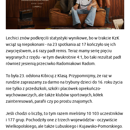
Lechici znów podkręcili statystyki wynikowe, bo w trakcie KzK
wciąż są niepokonani - na 23 spotkania aż 17 kończyło się ich
zwycięstwem, a 6 razy padł remis. Teraz mamy serię pięciu
wygranych z rzędu - w tym dwukrotnie 4:1, bo taki rezultat padł
również jesienią przeciwko Radomiakowi Radom.
To była 23. odsłona Kibicuj z Klasą. Przypomnijmy, że raz w
rundzie zapraszamy za darmo na trybuny dzieci do 16. roku życia
nie tylko z przedszkoli, szkół i placówek opiekuńczo-
wychowawczych, ale także klubów sportowych, kółek
zainteresowań, parafii czy po prostu znajomych.
Jeśli chodzi o liczby, to tym razem mieliśmy 10 103 uczestników
i 177 grup. Pochodziły one z trzech województw - oczywiście
Wielkopolskiego, ale także Lubuskiego i Kujawsko-Pomorskiego.