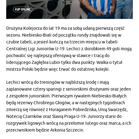
Drużyna Kolejorza do lat 19 ma za sobą udaną pierwszą część
sezonu. Niebiesko-Biali od początku rundy znajdowali się w
czubie tabeli, a jesień kończą na trzecim miejscu w tabeli
Centralnej Ligi Juniorów U-19. Lechici z dorobkiem 49 goli mogą
pochwalić się najlepszą ofensywą w stawce i tracą do
liderującego Zagłębia Lubin tylko dwa punkty. Walka o tytuł
mistrza Polski będzie więc trwać do ostatniej kolejki.
Lechici wrócą do treningów w najbliższą środę i mają
zaplanowane cztery sparingi z seniorskimi drużynami oraz jeden
z zespołem juniorskim. Pierwszym rywalem Niebiesko-Białych
będą rezerwy Chrobrego Głogów, a w następnych tygodniach
zmierzą się również z Huraganem Pobiedziska, Unią Swarzędz,
Notecią Czarnków oraz Slavią Praga U-19. Juniorzy starsi do
rozgrywek ligowych wrócą na przełomie lutego oraz marca, a ich
przeciwnikiem będzie Arkonia Szczecin.