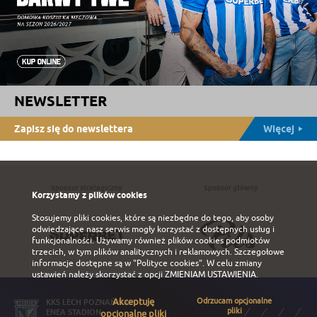
NEWSLETTER
Zapisz się do newslettera
Więcej
Sponsor strategiczny
Sponsor główny
Korzystamy z plików cookies
Stosujemy pliki cookies, które są niezbędne do tego, aby osoby
odwiedzające nasz serwis mogły korzystać z dostępnych usług i
funkcjonalności. Używamy również plików cookies podmiotów
trzecich, w tym plików analitycznych i reklamowych. Szczegołowe
informacje dostępne są w
"Polityce cookies"
. W celu zmiany
ustawień należy skorzystać z opcji
ZMIENIAM USTAWIENIA
.
Akceptuję
Odrzucam opcjonalne
KKS LECH POZNAŃ S.A.
pliki
ENEA STADION
opcjonalne pliki