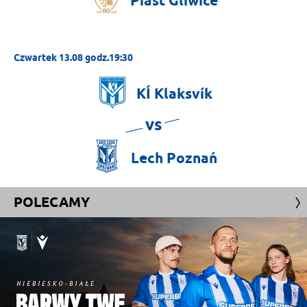
Piast
Gliwice
Czwartek 13.08 godz.19:30
KÍ
Klaksvík
vs
Lech
Poznań
POLECAMY