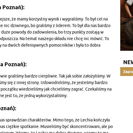
 Poznań):
iejsze, że mamy korzystny wynik i wygraliśmy. To był cel na
e nic dziwnego, bo graliśmy z liderem. To był dla nas bardzo
uże powody do zadowolenia, bo trzy punkty zostają w
 odpuszcza. Na temat naszego składu nie chcę nic mówić. To
amy na dwóch defensywnych pomocników i była to dobra
NE
a Poznań):
Zapis
wie graliśmy bardzo cierpliwie. Tak jak sobie założyliśmy. W
śmy się z innej strony. Udowodniliśmy, że jesteśmy bardzo
początku wiedzieliśmy jak chcieliśmy zagrać. Czekaliśmy na
tne jest to, że jedną wykorzystaliśmy.
oznań):
a nas sprawdzian charakterów. Mimo tego, że Lechia kończyła
nas ciężkie spotkanie. Musieliśmy być skoncentrowani, ale po