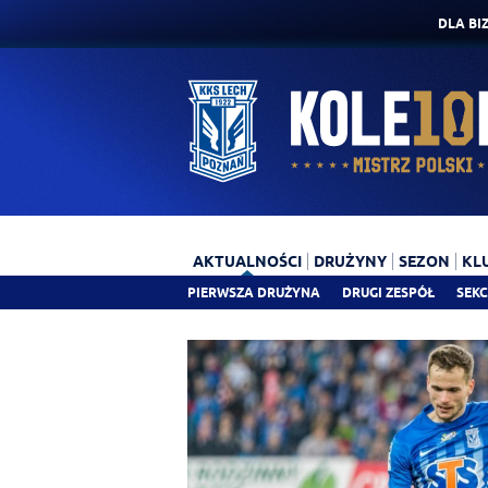
DLA BI
AKTUALNOŚCI
DRUŻYNY
SEZON
KL
PIERWSZA DRUŻYNA
DRUGI ZESPÓŁ
SEKC