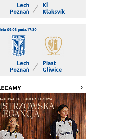
Lech
KÍ
|
Poznań
Klaksvík
iela 09.08 godz.17:30
Lech
Piast
|
Poznań
Gliwice
LECAMY