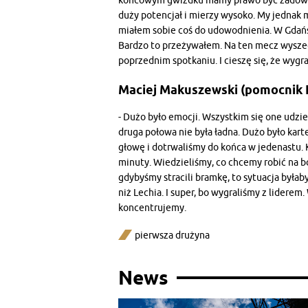
końcowym gwizdku mamy prawo być zadowol
duży potencjał i mierzy wysoko. My jednak 
miałem sobie coś do udowodnienia. W Gdańs
Bardzo to przeżywałem. Na ten mecz wyszed
poprzednim spotkaniu. I cieszę się, że wygra
Maciej Makuszewski (pomocnik 
- Dużo było emocji. Wszystkim się one udzie
druga połowa nie była ładna. Dużo było kart
głowę i dotrwaliśmy do końca w jedenastu. 
minuty. Wiedzieliśmy, co chcemy robić na bo
gdybyśmy stracili bramkę, to sytuacja byłaby
niż Lechia. I super, bo wygraliśmy z liderem.
koncentrujemy.
pierwsza drużyna
News