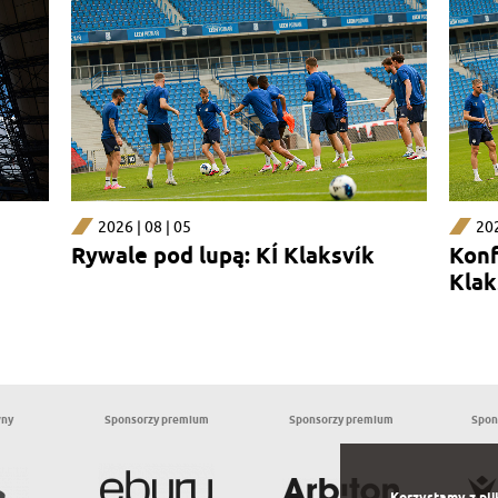
2026 | 08 | 05
202
Rywale pod lupą: KÍ Klaksvík
Konf
Klak
wny
Sponsorzy premium
Sponsorzy premium
Spon
Korzystamy z pli