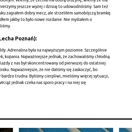
onym. Wiemy, że Lechia ma dobrą drużynę, wiemy że ma
mierzymy jeszcze wyżej i dzisiaj to udowodniliśmy. Sam też
ku zagrałem dobry mecz, ale strzeliłem samobójczą bramkę.
łem jakby to było nowe rozdanie. Nie myślałem o
liśmy.
Lecha Poznań):
liły. Adrenalina była na najwyższym poziomie. Szczególnie
ek, kopania. Najważniejsze jednak, że zachowaliśmy chłodną
Każdy z nas był skoncentrowany od pierwszej do ostatniej
isku. Najważniejsze, że nie daliśmy się zaskoczyć, bo
 bardzo trudna. Byliśmy cierpliwi, mieliśmy więcej sytuacji,
 Wciąż jednak czeka nas sporo pracy i na niej się