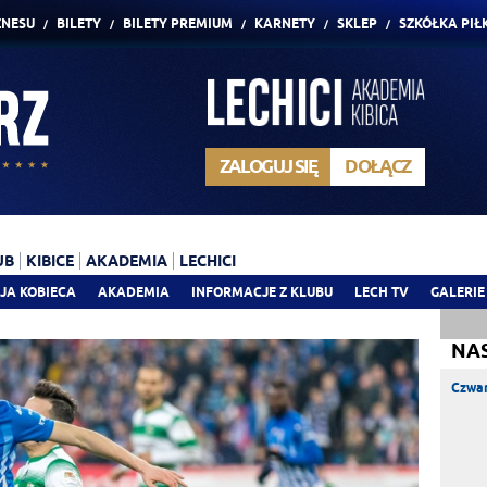
ZNESU
BILETY
BILETY PREMIUM
KARNETY
SKLEP
SZKÓŁKA PIŁ
ZALOGUJ SIĘ
DOŁĄCZ
UB
KIBICE
AKADEMIA
LECHICI
JA KOBIECA
AKADEMIA
INFORMACJE Z KLUBU
LECH TV
GALERIE
NA
Czwar