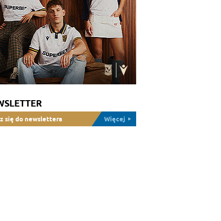
WSLETTER
z się do newslettera
Więcej