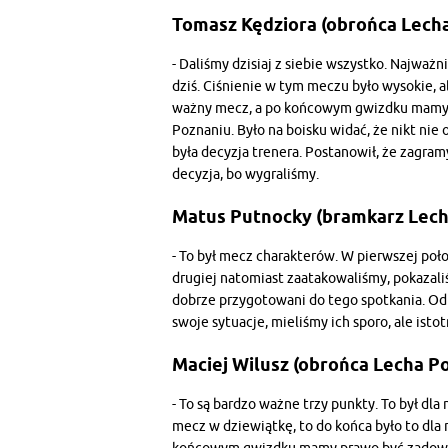
Tomasz Kędziora (obrońca Lecha
- Daliśmy dzisiaj z siebie wszystko. Najważn
dziś. Ciśnienie w tym meczu było wysokie, al
ważny mecz, a po końcowym gwizdku mamy d
Poznaniu. Było na boisku widać, że nikt nie
była decyzja trenera. Postanowił, że zagr
decyzja, bo wygraliśmy.
Matus Putnocky (bramkarz Lech
- To był mecz charakterów. W pierwszej poło
drugiej natomiast zaatakowaliśmy, pokazali
dobrze przygotowani do tego spotkania. Od 
swoje sytuacje, mieliśmy ich sporo, ale isto
Maciej Wilusz (obrońca Lecha P
- To są bardzo ważne trzy punkty. To był dl
mecz w dziewiątkę, to do końca było to dla 