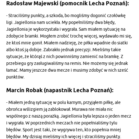
Radosław Majewski (pomocnik Lecha Poznań):
- Straciliśmy punkty, a szkoda, bo mogliśmy dogonić czołówkę
ligi. Jagiellonia nam uciekła. My popełniliśmy dwa błędy,
Jagiellonia je wykorzystała i wygrała. Sam miałem sytuację na
zdobycie bramki. Mogłem zrobić trochę więcej, wydawało mi się,
że ktoś mnie gonił. Miałem nadzieję, że piłka wpadnie do siatki
albo ktoś ją dobije. Zabrakło jednak precyzji. Mieliśmy takie
sytuacje, że którąś z nich powinniśmy zamienić na bramkę. Z
przebiegu gry zasługiwaliśmy na remis. Nie możemy się jednak
łamać. Mamy jeszcze dwa mecze i musimy zdobyć w nich sześć
punktów.
Marcin Robak (napastnik Lecha Poznań):
- Miałem jedną sytuację w polu karnym, przyjąłem piłkę, ale
obrońca wślizgiem ją zablokował. Murawa nie miała nic
wspólnego z naszą porażką. Jagiellonia była lepsza o jeden mecz
i wygrała. W poprzednich meczach nie popełnialiśmy tylu
błędów. Sport jest taki, że wygrywa ten, kto popełnia mniej
błędów. My dzisiaj mieliśmy ich więcej i straciliśmy punkty.