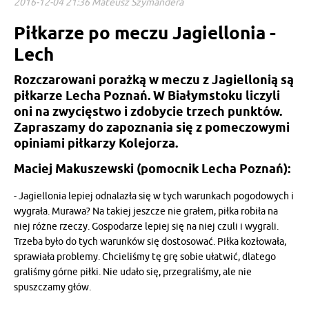
2016-12-04 21:36 Mateusz Szymandera
Piłkarze po meczu Jagiellonia -
Lech
Rozczarowani porażką w meczu z Jagiellonią są
piłkarze Lecha Poznań. W Białymstoku liczyli
oni na zwycięstwo i zdobycie trzech punktów.
Zapraszamy do zapoznania się z pomeczowymi
opiniami piłkarzy Kolejorza.
Maciej Makuszewski (pomocnik Lecha Poznań):
- Jagiellonia lepiej odnalazła się w tych warunkach pogodowych i
wygrała. Murawa? Na takiej jeszcze nie grałem, piłka robiła na
niej różne rzeczy. Gospodarze lepiej się na niej czuli i wygrali.
Trzeba było do tych warunków się dostosować. Piłka kozłowała,
sprawiała problemy. Chcieliśmy tę grę sobie ułatwić, dlatego
graliśmy górne piłki. Nie udało się, przegraliśmy, ale nie
spuszczamy głów.