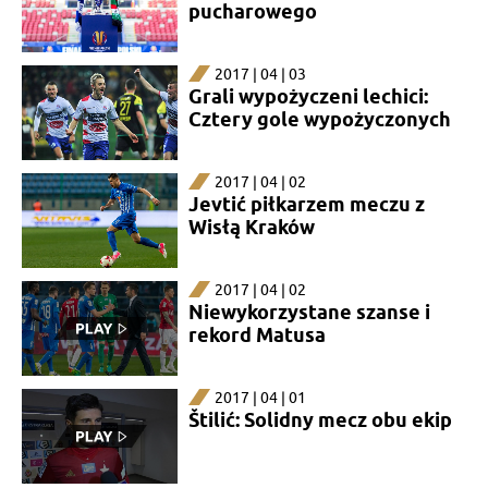
pucharowego
2017 | 04 | 03
Grali wypożyczeni lechici:
Cztery gole wypożyczonych
2017 | 04 | 02
Jevtić piłkarzem meczu z
Wisłą Kraków
2017 | 04 | 02
Niewykorzystane szanse i
rekord Matusa
2017 | 04 | 01
Štilić: Solidny mecz obu ekip